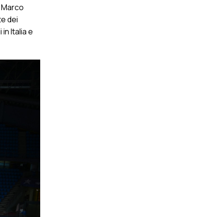
o Marco
te dei
n Italia e