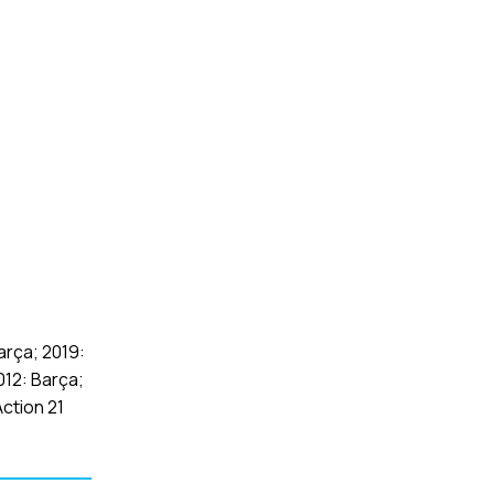
arça; 2019:
012: Barça;
ction 21