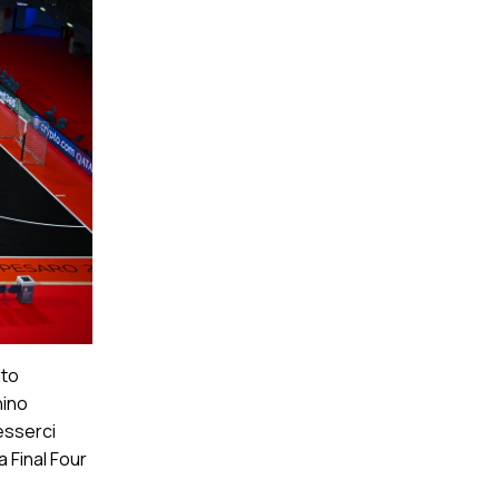
ito
hino
 esserci
 Final Four