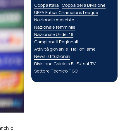
Coppa Italia
Coppa della Divisione
UEFA Futsal Champions League
Nazionale maschile
Nazionale femminile
Nazionale Under 19
Campionati Regionali
Attività giovanile
Hall of Fame
News istituzionali
Divisione Calcio a 5
Futsal TV
Settore Tecnico FIGC
anch’io