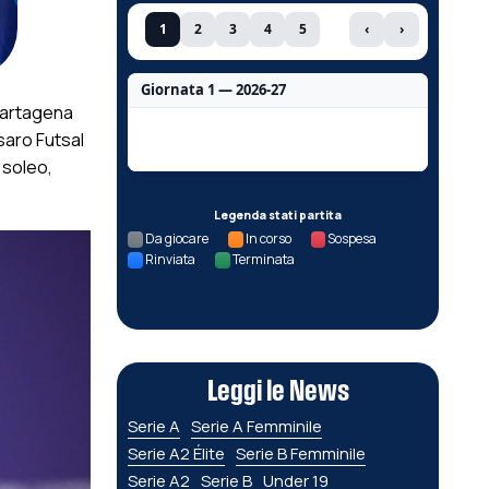
1
2
3
4
5
‹
›
Giornata 1 — 2026-27
Cartagena
Nessun dato per questa giornata.
saro Futsal
 soleo,
Legenda stati partita
Da giocare
In corso
Sospesa
Rinviata
Terminata
Leggi le News
Serie A
Serie A Femminile
Serie A2 Élite
Serie B Femminile
Serie A2
Serie B
Under 19