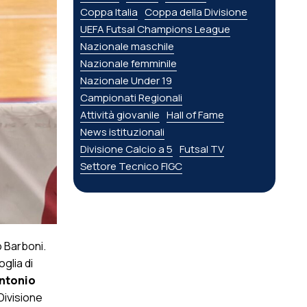
Coppa Italia
Coppa della Divisione
UEFA Futsal Champions League
Nazionale maschile
Nazionale femminile
Nazionale Under 19
Campionati Regionali
Attività giovanile
Hall of Fame
News istituzionali
Divisione Calcio a 5
Futsal TV
Settore Tecnico FIGC
 Barboni.
glia di
Antonio
 Divisione