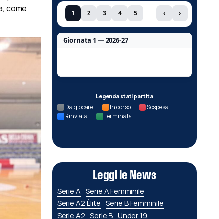
ia, come
1
2
3
4
5
‹
›
Giornata 1 — 2026-27
Nessun dato per questa giornata.
Legenda stati partita
Da giocare
In corso
Sospesa
Rinviata
Terminata
Leggi le News
Serie A
Serie A Femminile
Serie A2 Élite
Serie B Femminile
Serie A2
Serie B
Under 19