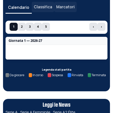
Classifica
Marcatori
Calendario
1
2
3
4
5
‹
›
Giornata 1 — 2026-27
Nessun dato per questa giornata.
Legenda stati partita
Da giocare
In corso
Sospesa
Rinviata
Terminata
Leggi le News
Serie A
Serie A Femminile
Serie A2 Élite