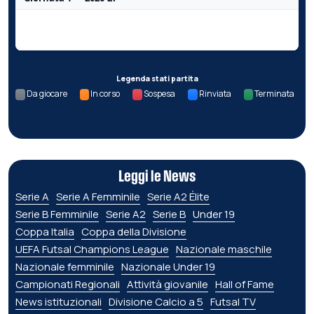
Nessun dato per questa giornata.
Legenda stati partita
Da giocare
In corso
Sospesa
Rinviata
Terminata
Leggi le News
Serie A
Serie A Femminile
Serie A2 Élite
Serie B Femminile
Serie A2
Serie B
Under 19
Coppa Italia
Coppa della Divisione
UEFA Futsal Champions League
Nazionale maschile
Nazionale femminile
Nazionale Under 19
Campionati Regionali
Attività giovanile
Hall of Fame
News istituzionali
Divisione Calcio a 5
Futsal TV