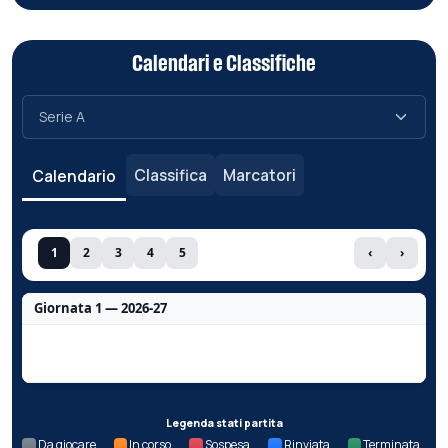
Calendari e Classifiche
Classifica
Marcatori
Calendario
1
2
3
4
5
‹
›
Giornata 1 — 2026-27
Nessun dato per questa giornata.
Legenda stati partita
Da giocare
In corso
Sospesa
Rinviata
Terminata