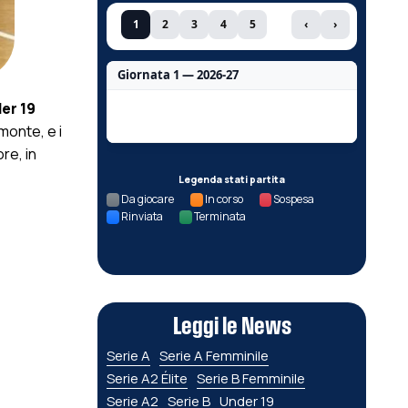
1
2
3
4
5
‹
›
Giornata 1 — 2026-27
er 19
Nessun dato per questa giornata.
monte, e i
re, in
Legenda stati partita
Da giocare
In corso
Sospesa
Rinviata
Terminata
Leggi le News
Serie A
Serie A Femminile
Serie A2 Élite
Serie B Femminile
Serie A2
Serie B
Under 19