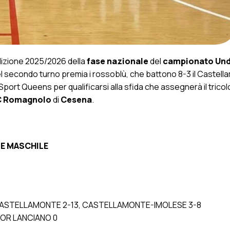
dizione 2025/2026 della
fase nazionale
del
campionato Und
 del secondo turno premia i rossoblù, che battono 8-3 il Castella
 Sport Queens per qualificarsi alla sfida che assegnerà il tricolo
C Romagnolo
di
Cesena
.
LE MASCHILE
CASTELLAMONTE 2-13, CASTELLAMONTE-IMOLESE 3-8
GOR LANCIANO 0