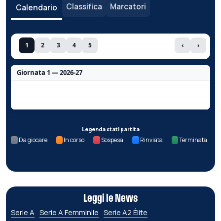
Classifica
Marcatori
Calendario
1
2
3
4
5
‹
›
Giornata 1 — 2026-27
Nessun dato per questa giornata.
Legenda stati partita
Da giocare
In corso
Sospesa
Rinviata
Terminata
Leggi le News
Serie A
Serie A Femminile
Serie A2 Élite