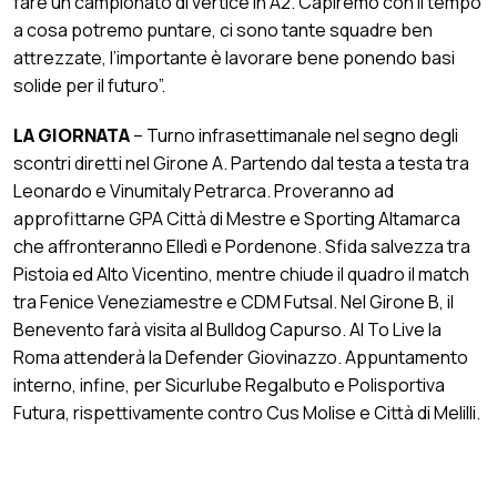
fare un campionato di vertice in A2. Capiremo con il tempo
a cosa potremo puntare, ci sono tante squadre ben
attrezzate, l’importante è lavorare bene ponendo basi
solide per il futuro”.
LA GIORNATA
– Turno infrasettimanale nel segno degli
scontri diretti nel Girone A. Partendo dal testa a testa tra
Leonardo e Vinumitaly Petrarca. Proveranno ad
approfittarne GPA Città di Mestre e Sporting Altamarca
che affronteranno Elledì e Pordenone. Sfida salvezza tra
Pistoia ed Alto Vicentino, mentre chiude il quadro il match
tra Fenice Veneziamestre e CDM Futsal. Nel Girone B, il
Benevento farà visita al Bulldog Capurso. Al To Live la
Roma attenderà la Defender Giovinazzo. Appuntamento
interno, infine, per Sicurlube Regalbuto e Polisportiva
Futura, rispettivamente contro Cus Molise e Città di Melilli.