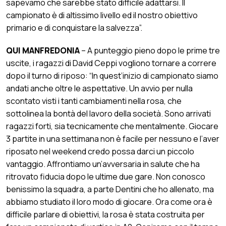
sapevamo che sarebbe stato difficile adattarsi. Il
campionato è di altissimo livello ed il nostro obiettivo
primario e di conquistare la salvezza”.
QUI MANFREDONIA
– A punteggio pieno dopo le prime tre
uscite, i ragazzi di David Ceppi vogliono tornare a correre
dopo il turno di riposo: “In quest’inizio di campionato siamo
andati anche oltre le aspettative. Un avvio per nulla
scontato visti i tanti cambiamenti nella rosa, che
sottolinea la bontà del lavoro della società. Sono arrivati
ragazzi forti, sia tecnicamente che mentalmente. Giocare
3 partite in una settimana non è facile per nessuno e l’aver
riposato nel weekend credo possa darci un piccolo
vantaggio. Affrontiamo un’avversaria in salute che ha
ritrovato fiducia dopo le ultime due gare. Non conosco
benissimo la squadra, a parte Dentini che ho allenato, ma
abbiamo studiato il loro modo di giocare. Ora come ora è
difficile parlare di obiettivi, la rosa è stata costruita per