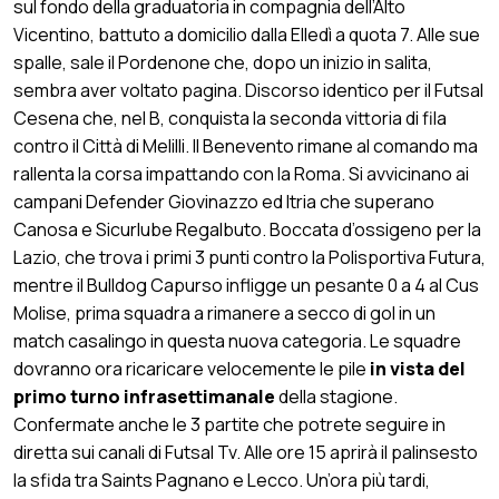
sul fondo della graduatoria in compagnia dell’Alto
Vicentino, battuto a domicilio dalla Elledì a quota 7. Alle sue
spalle, sale il Pordenone che, dopo un inizio in salita,
sembra aver voltato pagina. Discorso identico per il Futsal
Cesena che, nel B, conquista la seconda vittoria di fila
contro il Città di Melilli. Il Benevento rimane al comando ma
rallenta la corsa impattando con la Roma. Si avvicinano ai
campani Defender Giovinazzo ed Itria che superano
Canosa e Sicurlube Regalbuto. Boccata d’ossigeno per la
Lazio, che trova i primi 3 punti contro la Polisportiva Futura,
mentre il Bulldog Capurso infligge un pesante 0 a 4 al Cus
Molise, prima squadra a rimanere a secco di gol in un
match casalingo in questa nuova categoria. Le squadre
dovranno ora ricaricare velocemente le pile
in vista del
primo turno infrasettimanale
della stagione.
Confermate anche le 3 partite che potrete seguire in
diretta sui canali di Futsal Tv. Alle ore 15 aprirà il palinsesto
la sfida tra Saints Pagnano e Lecco. Un’ora più tardi,