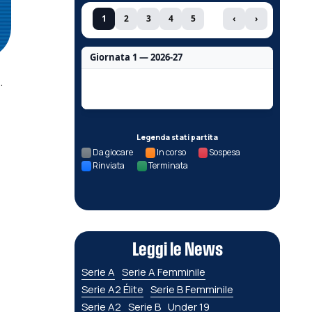
1
2
3
4
5
‹
›
Giornata 1 — 2026-27
.
Nessun dato per questa giornata.
Legenda stati partita
Da giocare
In corso
Sospesa
Rinviata
Terminata
Leggi le News
Serie A
Serie A Femminile
Serie A2 Élite
Serie B Femminile
Serie A2
Serie B
Under 19