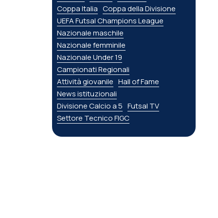
Coppa Italia
Coppa della Divisione
UEFA Futsal Champions League
Nazionale maschile
Nazionale femminile
Nazionale Under 19
Campionati Regionali
Attività giovanile
Hall of Fame
News istituzionali
Divisione Calcio a 5
Futsal TV
Settore Tecnico FIGC