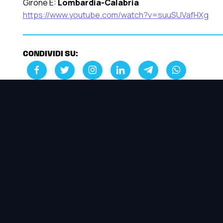
Girone E:
Lombardia-Calabria
https://www.youtube.com/watch?v=suuSUVafHXg
CONDIVIDI SU: