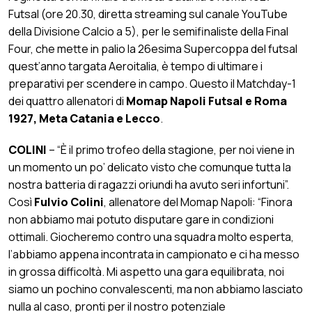
Futsal (ore 20.30, diretta streaming sul canale YouTube
della Divisione Calcio a 5), per le semifinaliste della Final
Four, che mette in palio la 26esima Supercoppa del futsal
quest’anno targata Aeroitalia, è tempo di ultimare i
preparativi per scendere in campo. Questo il Matchday-1
dei quattro allenatori di
Momap Napoli Futsal e Roma
1927, Meta Catania e Lecco
.
COLINI
– “È il primo trofeo della stagione, per noi viene in
un momento un po’ delicato visto che comunque tutta la
nostra batteria di ragazzi oriundi ha avuto seri infortuni”.
Così
Fulvio Colini
, allenatore del Momap Napoli: “Finora
non abbiamo mai potuto disputare gare in condizioni
ottimali. Giocheremo contro una squadra molto esperta,
l’abbiamo appena incontrata in campionato e ci ha messo
in grossa difficoltà. Mi aspetto una gara equilibrata, noi
siamo un pochino convalescenti, ma non abbiamo lasciato
nulla al caso, pronti per il nostro potenziale