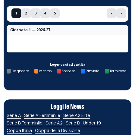
1
2
3
4
5
‹
›
Giornata 1 — 2026-27
Nessun dato per questa giornata.
Legenda stati partita
Da giocare
In corso
Sospesa
Rinviata
Terminata
Leggi le News
Serie A
Serie A Femminile
Serie A2 Élite
Serie B Femminile
Serie A2
Serie B
Under 19
Coppa Italia
Coppa della Divisione