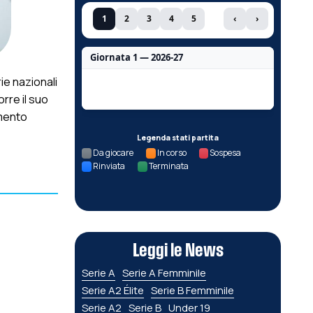
1
2
3
4
5
‹
›
Giornata 1 — 2026-27
rie nazionali
Nessun dato per questa giornata.
orre il suo
amento
Legenda stati partita
Da giocare
In corso
Sospesa
Rinviata
Terminata
Leggi le News
Serie A
Serie A Femminile
Serie A2 Élite
Serie B Femminile
Serie A2
Serie B
Under 19