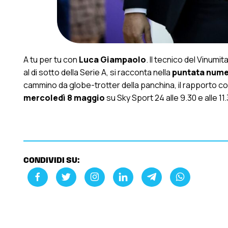
A tu per tu con
Luca Giampaolo
. Il tecnico del Vinumit
al di sotto della Serie A, si racconta nella
puntata numer
cammino da globe-trotter della panchina, il rapporto co
mercoledì 8 maggio
su Sky Sport 24 alle 9.30 e alle 11
CONDIVIDI SU: