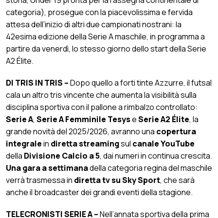
categoria), prosegue con la piacevolissima e fervida
attesa dell’inizio di altri due campionati nostrani: la
42esima edizione della Serie A maschile, in programma a
partire da venerdì, lo stesso giorno dello start della Serie
A2 Élite.
DI TRIS IN TRIS –
Dopo quello a forti tinte Azzurre, il futsal
cala un altro tris vincente che aumenta la visibilità sulla
disciplina sportiva con il pallone a rimbalzo controllato:
Serie A
,
Serie A Femminile Tesys
e
Serie A2 Élite
, la
grande novità del 2025/2026, avranno una
copertura
integrale
in
diretta streaming
sul
canale YouTube
della
Divisione Calcio a 5
, dai numeri in continua crescita.
Una gara a settimana
della categoria regina del maschile
verrà trasmessa in
diretta tv su Sky Sport
, che sarà
anche il broadcaster dei grandi eventi della stagione.
TELECRONISTI SERIE A –
Nell’annata sportiva della prima