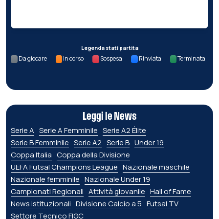
Nessun dato per questa giornata.
Legenda stati partita
Da giocare
In corso
Sospesa
Rinviata
Terminata
Leggi le News
Serie A
Serie A Femminile
Serie A2 Élite
Serie B Femminile
Serie A2
Serie B
Under 19
Coppa Italia
Coppa della Divisione
UEFA Futsal Champions League
Nazionale maschile
Nazionale femminile
Nazionale Under 19
Campionati Regionali
Attività giovanile
Hall of Fame
News istituzionali
Divisione Calcio a 5
Futsal TV
Settore Tecnico FIGC