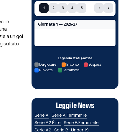
1
2
3
4
5
‹
›
c, in
Giornata 1 — 2026-27
 una
Nessun dato per questa giornata.
zie a un gol
g sul sito
Legenda stati partita
Da giocare
In corso
Sospesa
Rinviata
Terminata
Leggi le News
Serie A
Serie A Femminile
Serie A2 Élite
Serie B Femminile
Serie A2
Serie B
Under 19