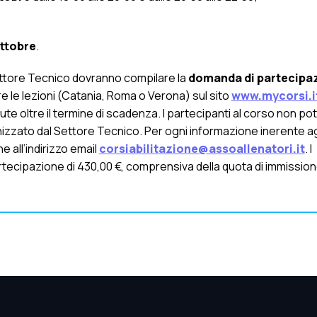
ottobre
.
 Settore Tecnico dovranno compilare la
domanda di partecipaz
re le lezioni (Catania, Roma o Verona) sul sito
www.mycorsi.i
e oltre il termine di scadenza. I partecipanti al corso non po
izzato dal Settore Tecnico. Per ogni informazione inerente ag
e all’indirizzo email
corsiabilitazione@assoallenatori.it
. I
tecipazione di 430,00 €, comprensiva della quota di immissione