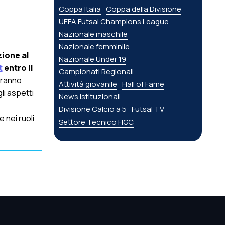
Coppa Italia
Coppa della Divisione
UEFA Futsal Champions League
Nazionale maschile
Nazionale femminile
ione al
Nazionale Under 19
t
entro il
Campionati Regionali
tranno
Attività giovanile
Hall of Fame
li aspetti
News istituzionali
Divisione Calcio a 5
Futsal TV
 nei ruoli
Settore Tecnico FIGC