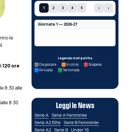
1
2
3
4
5
‹
›
Giornata 1 — 2026-27
Nessun dato per questa giornata.
nno le
l
Legenda stati partita
Da giocare
In corso
Sospesa
i
120 ore
Rinviata
Terminata
le 8:30 alle
dalle 8:30
Leggi le News
Serie A
Serie A Femminile
Serie A2 Élite
Serie B Femminile
Serie A2
Serie B
Under 19