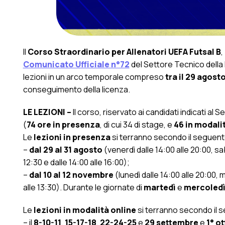
Il
Corso Straordinario per Allenatori UEFA Futsal B
,
Comunicato Ufficiale n°72
del Settore Tecnico della
lezioni in un arco temporale compreso
tra il 29 agost
conseguimento della licenza.
LE LEZIONI –
Il corso, riservato ai candidati indicati al 
(
74 ore in presenza
, di cui 34 di stage, e
46 in modali
Le
lezioni in presenza
si terranno secondo il seguent
–
dal 29 al 31 agosto
(venerdì dalle 14:00 alle 20:00, sa
12:30 e dalle 14:00 alle 16:00);
–
dal 10 al 12 novembre
(lunedì dalle 14:00 alle 20:00, m
alle 13:30). Durante le giornate di
martedì
e
mercoled
Le
lezioni in modalità online
si terranno secondo il 
– il
8-10-11
,
15-17-18
,
22-24-25
e
29 settembre
e
1° o