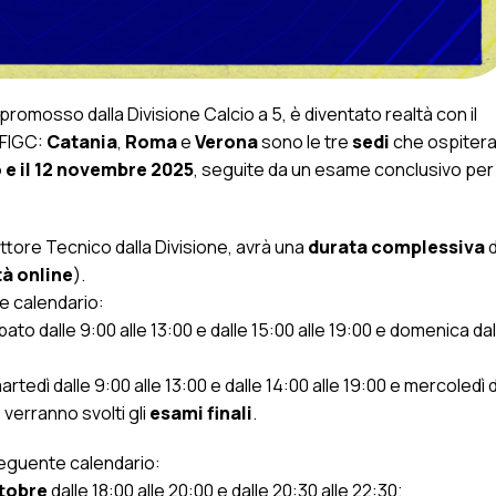
 promosso dalla Divisione Calcio a 5, è diventato realtà con il
 FIGC:
Catania
,
Roma
e
Verona
sono le tre
sedi
che ospitera
o e il 12 novembre 2025
, seguite da un esame conclusivo per i
Settore Tecnico dalla Divisione, avrà una
durata complessiva
d
tà online
).
e calendario:
bato dalle 9:00 alle 13:00 e dalle 15:00 alle 19:00 e domenica dal
artedì dalle 9:00 alle 13:00 e dalle 14:00 alle 19:00 e mercoledì 
ì
verranno svolti gli
esami finali
.
seguente calendario:
ttobre
dalle 18:00 alle 20:00 e dalle 20:30 alle 22:30;