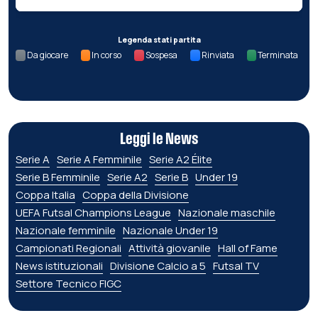
Legenda stati partita
Da giocare
In corso
Sospesa
Rinviata
Terminata
Leggi le News
Serie A
Serie A Femminile
Serie A2 Élite
Serie B Femminile
Serie A2
Serie B
Under 19
Coppa Italia
Coppa della Divisione
UEFA Futsal Champions League
Nazionale maschile
Nazionale femminile
Nazionale Under 19
Campionati Regionali
Attività giovanile
Hall of Fame
News istituzionali
Divisione Calcio a 5
Futsal TV
Settore Tecnico FIGC