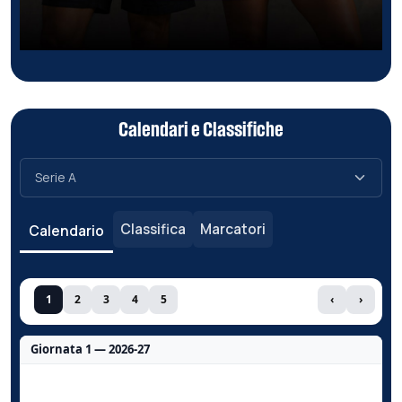
Calendari e Classifiche
Classifica
Marcatori
Calendario
1
2
3
4
5
‹
›
Giornata 1 — 2026-27
Nessun dato per questa giornata.