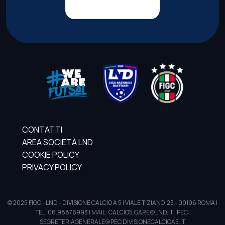
CONTATTI
AREA SOCIETÀ LND
COOKIE POLICY
PRIVACY POLICY
© 2025 FIGC - LND - DIVISIONE CALCIO A 5 | VIALE TIZIANO, 25 - 00196 ROMA |
TEL. 06.98876993 | MAIL: CALCIO5.GARE@LND.IT | PEC:
SEGRETERIAGENERALE@PEC.DIVISIONECALCIOA5.IT