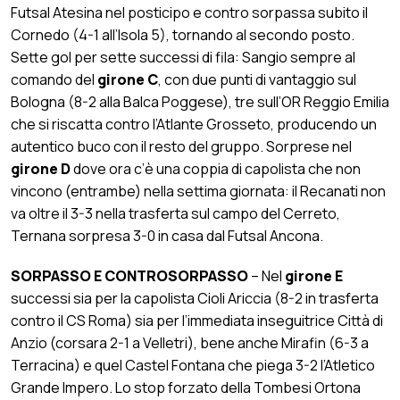
Futsal Atesina nel posticipo e contro sorpassa subito
il
Cornedo (4-1 all’Isola 5), tornando al secondo posto.
Sette gol per sette successi di fila: Sangio sempre al
comando del
girone C
, con due punti di vantaggio sul
Bologna (8-2 alla Balca Poggese), tre sull’OR Reggio Emilia
che si riscatta contro l’Atlante Grosseto, producendo un
autentico buco con il resto del gruppo. Sorprese nel
girone D
dove ora c’è una coppia di capolista che non
vincono (entrambe) nella settima giornata: il Recanati non
va oltre il 3-3 nella trasferta sul campo del Cerreto,
Ternana sorpresa 3-0 in casa dal Futsal Ancona.
SORPASSO E CONTROSORPASSO
– Nel
girone E
successi sia per la capolista Cioli Ariccia (8-2 in trasferta
contro il CS Roma) sia per l’immediata inseguitrice Città di
Anzio (corsara 2-1 a Velletri), bene anche Mirafin (6-3 a
Terracina) e quel Castel Fontana che piega 3-2 l’Atletico
Grande Impero. Lo stop forzato della Tombesi Ortona