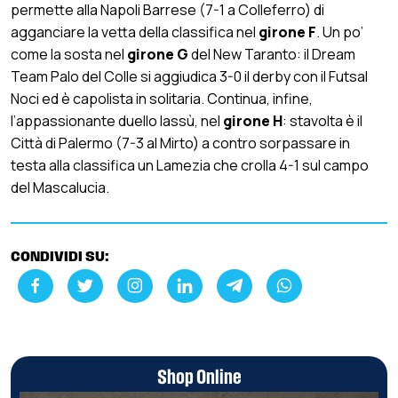
permette alla Napoli Barrese (7-1 a Colleferro) di
agganciare la vetta della classifica nel
girone F
. Un po’
come la sosta nel
girone G
del New Taranto: il Dream
Team Palo del Colle si aggiudica 3-0 il derby con il Futsal
Noci ed è capolista in solitaria. Continua, infine,
l’appassionante duello lassù, nel
girone H
: stavolta è il
Città di Palermo (7-3 al Mirto) a contro sorpassare in
testa alla classifica un Lamezia che crolla 4-1 sul campo
del Mascalucia.
CONDIVIDI SU:
Shop Online