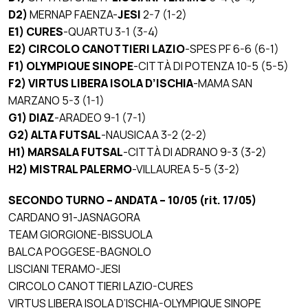
D2)
MERNAP FAENZA-
JESI
2-7 (1-2)
E1) CURES
-QUARTU 3-1 (3-4)
E2)
CIRCOLO CANOTTIERI LAZIO
-SPES PF 6-6 (6-1)
F1) OLYMPIQUE SINOPE
-CITTÀ DI POTENZA 10-5 (5-5)
F2) VIRTUS LIBERA ISOLA D’ISCHIA
-MAMA SAN
MARZANO 5-3 (1-1)
G1) DIAZ
-ARADEO 9-1
(7-1)
G2) ALTA FUTSAL
-NAUSICAA 3-2 (2-2)
H1)
MARSALA FUTSAL
-CITTÀ DI ADRANO 9-3 (3-2)
H2) MISTRAL PALERMO
-VILLAUREA 5-5 (3-2)
SECONDO TURNO – ANDATA – 10/05 (rit. 17/05)
CARDANO 91-JASNAGORA
TEAM GIORGIONE-BISSUOLA
BALCA POGGESE-BAGNOLO
LISCIANI TERAMO-JESI
CIRCOLO CANOTTIERI LAZIO-CURES
VIRTUS LIBERA ISOLA D’ISCHIA-OLYMPIQUE SINOPE