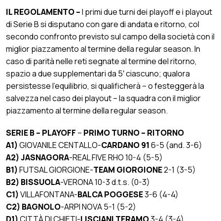
IL REGOLAMENTO –
I primi due turni dei playoff e i playout
di Serie B si disputano con gare di andata e ritorno, col
secondo confronto previsto sul campo della società con il
miglior piazzamento al termine della regular season. In
caso di parità nelle reti segnate al termine del ritorno,
spazio a due supplementari da 5′ ciascuno; qualora
persistesse l’equilibrio, si qualificherà – o festeggerà la
salvezza nel caso dei playout – la squadra con il miglior
piazzamento al termine della regular season.
SERIE B – PLAYOFF
–
PRIMO TURNO – RITORNO
A1)
GIOVANILE CENTALLO-
CARDANO 91
6-5 (and. 3-6)
A2)
JASNAGORA
-REAL FIVE RHO 10-4
(5-5)
B1)
FUTSAL GIORGIONE-
TEAM GIORGIONE
2-1 (3-5)
B2)
BISSUOLA
-VERONA 10-3 d.t.s. (0-3)
C1)
VILLAFONTANA-
BALCA POGGESE
3-6 (4-4)
C2)
BAGNOLO
-ARPI NOVA 5-1 (5-2)
D1)
CITTÀ DI CHIETI-
LISCIANI TERAMO
3-4 (3-4)