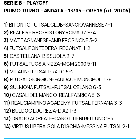
SERIE B – PLAYOFF
PRIMO TURNO – ANDATA – 13/05 – ORE 16 (rit. 20/05)
1)
BITONTO FUTSAL CLUB-SANGIOVANNESE 4-1
2)
REAL FIVE RHO-HISTORY ROMA 3Z 9-4
3)
MATTAGNANESE-AMB FROSINONE 3-2
4)
FUTSAL PONTEDERA-RECANATI 1-2
5)
CASTELLANA-BISSUOLA 2-7
6)
FUTSAL FUCSIA NIZZA-MGM 2000 5-11
7)
MIRAFIN-FUTSAL PRATO 5-2
8)
FUTSAL GIORGIONE-AUDACE MONOPOLI 5-8
9)
SULMONA FUTSAL-FUTSAL CELANO 6-3
10)
CASALI DEL MANCO-REAL FABRICA 3-6
11)
REAL CIAMPINO ACADEMY-FUTSAL TERNANA 3-3
12)
BULDOG LUCREZIA-DIAZ 1-3
13)
DRAGO ACIREALE-CANOTTIERI BELLUNO 1-5
14)
VIRTUS LIBERA ISOLA D’ISCHIA-MESSINA FUTSAL 2-1