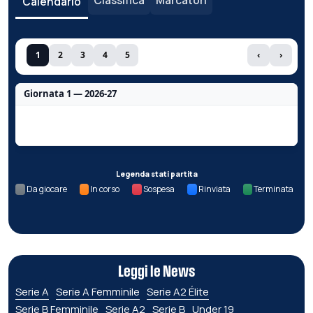
Classifica
Marcatori
Calendario
1
2
3
4
5
‹
›
Giornata 1 — 2026-27
Nessun dato per questa giornata.
Legenda stati partita
Da giocare
In corso
Sospesa
Rinviata
Terminata
Leggi le News
Serie A
Serie A Femminile
Serie A2 Élite
Serie B Femminile
Serie A2
Serie B
Under 19