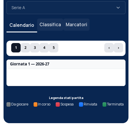
Classifica
Marcatori
Calendario
1
2
3
4
5
‹
›
Giornata 1 — 2026-27
Nessun dato per questa giornata.
Legenda stati partita
Da giocare
In corso
Sospesa
Rinviata
Terminata