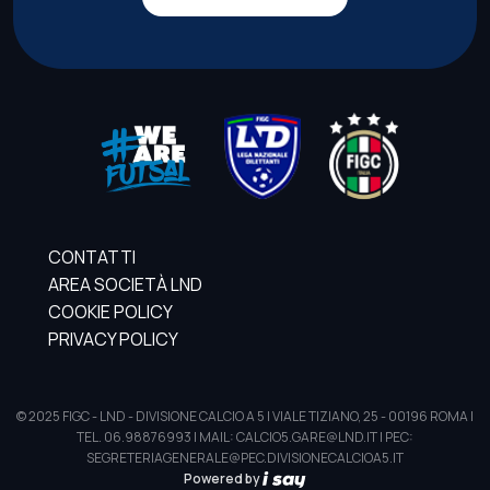
CONTATTI
AREA SOCIETÀ LND
COOKIE POLICY
PRIVACY POLICY
© 2025 FIGC - LND - DIVISIONE CALCIO A 5 | VIALE TIZIANO, 25 - 00196 ROMA |
TEL. 06.98876993 | MAIL: CALCIO5.GARE@LND.IT | PEC:
SEGRETERIAGENERALE@PEC.DIVISIONECALCIOA5.IT
Powered by