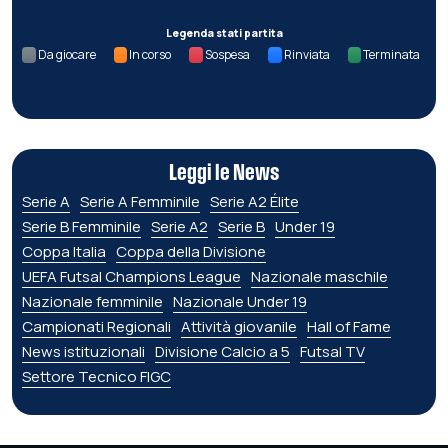
Legenda stati partita
Da giocare
In corso
Sospesa
Rinviata
Terminata
Leggi le News
Serie A
Serie A Femminile
Serie A2 Élite
Serie B Femminile
Serie A2
Serie B
Under 19
Coppa Italia
Coppa della Divisione
UEFA Futsal Champions League
Nazionale maschile
Nazionale femminile
Nazionale Under 19
Campionati Regionali
Attività giovanile
Hall of Fame
News istituzionali
Divisione Calcio a 5
Futsal TV
Settore Tecnico FIGC