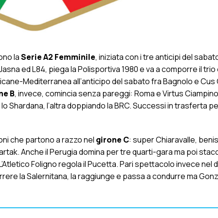
ono la
Serie A2 Femminile
, iniziata con i tre anticipi del sabat
a Jasna ed L84, piega la Polisportiva 1980 e va a comporre il trio 
rricane-Mediterranea all’anticipo del sabato fra Bagnolo e Cus C
ne B
, invece, comincia senza pareggi: Roma e Virtus Ciampino
-1 lo Shardana, l’altra doppiando la BRC. Successi in trasferta p
oni che partono a razzo nel
girone C
: super Chiaravalle, beni
rtak. Anche il Perugia domina per tre quarti-gara ma poi stacc
L’Atletico Foligno regola il Pucetta. Pari spettacolo invece nel 
ere la Salernitana, la raggiunge e passa a condurre ma Gonz