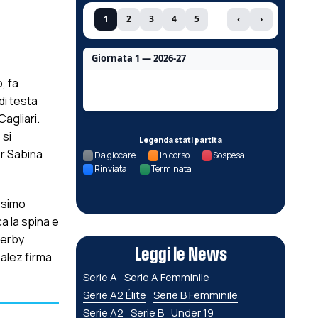
1
2
3
4
5
‹
›
Giornata 1 — 2026-27
o, fa
Nessun dato per questa giornata.
di testa
agliari.
 si
Legenda stati partita
er Sabina
Da giocare
In corso
Sospesa
Rinviata
Terminata
ssimo
a la spina e
derby
Leggi le News
alez firma
Serie A
Serie A Femminile
Serie A2 Élite
Serie B Femminile
Serie A2
Serie B
Under 19