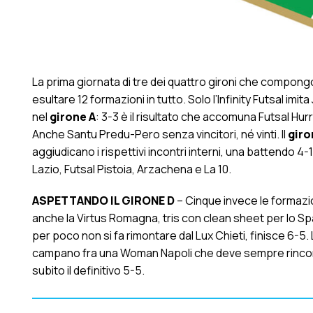
La prima giornata di tre dei quattro gironi che compong
esultare 12 formazioni in tutto. Solo l’Infinity Futsal imit
nel
girone A
: 3-3 è il risultato che accomuna Futsal Hu
Anche Santu Predu-Pero senza vincitori, né vinti. Il
giro
aggiudicano i rispettivi incontri interni, una battendo 4
Lazio, Futsal Pistoia, Arzachena e La 10.
ASPETTANDO IL GIRONE D
– Cinque invece le formazi
anche la Virtus Romagna, tris con clean sheet per lo Spa
per poco non si fa rimontare dal Lux Chieti, finisce 6-5. 
campano fra una Woman Napoli che deve sempre rincorr
subito il definitivo 5-5.