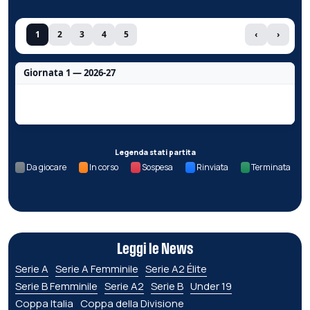
1
2
3
4
5
‹
›
Giornata 1 — 2026-27
Nessun dato per questa giornata.
Legenda stati partita
Da giocare
In corso
Sospesa
Rinviata
Terminata
Leggi le News
Serie A
Serie A Femminile
Serie A2 Élite
Serie B Femminile
Serie A2
Serie B
Under 19
Coppa Italia
Coppa della Divisione