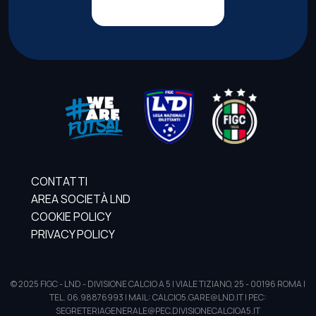
CONTATTI
AREA SOCIETÀ LND
COOKIE POLICY
PRIVACY POLICY
© 2025 FIGC - LND - DIVISIONE CALCIO A 5 | VIALE TIZIANO, 25 - 00196 ROMA |
TEL. 06.98876993 | MAIL: CALCIO5.GARE@LND.IT | PEC:
SEGRETERIAGENERALE@PEC.DIVISIONECALCIOA5.IT