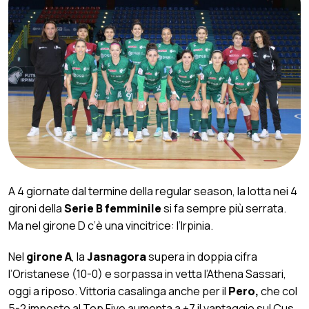
A 4 giornate dal termine della regular season, la lotta nei 4
gironi della
Serie B femminile
si fa sempre più serrata.
Ma nel girone D c’è una vincitrice: l’Irpinia.
Nel
girone A
, la
Jasnagora
supera in doppia cifra
l’Oristanese (10-0) e sorpassa in vetta l’Athena Sassari,
oggi a riposo. Vittoria casalinga anche per il
Pero,
che col
5-2 imposto al Top Five aumenta a +7 il vantaggio sul Cus