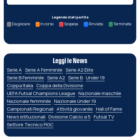
Legenda stati partita
Da giocare
In corso
Sospesa
Rinviata
Terminata
Leggi le News
Serie A
Serie A Femminile
Serie A2 Élite
Serie B Femminile
Serie A2
Serie B
Under 19
Coppa Italia
Coppa della Divisione
UEFA Futsal Champions League
Nazionale maschile
Nazionale femminile
Nazionale Under 19
Campionati Regionali
Attività giovanile
Hall of Fame
News istituzionali
Divisione Calcio a 5
Futsal TV
Settore Tecnico FIGC