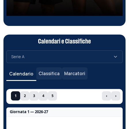
Calendari e Classifiche
Classifica
Marcatori
Calendario
1
2
3
4
5
‹
›
Giornata 1 — 2026-27
Nessun dato per questa giornata.