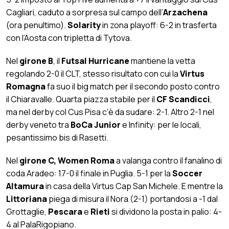
Cagliari, caduto a sorpresa sul campo dell’
Arzachena
(ora penultimo).
Solarity
in zona playoff: 6-2 in trasferta
con l’Aosta con tripletta di Tytova.
Nel
girone B
, il
Futsal Hurricane
mantiene la vetta
regolando 2-0 il CLT, stesso risultato con cui la
Virtus
Romagna
fa suo il big match per il secondo posto contro
il Chiaravalle. Quarta piazza stabile per il
CF Scandicci
,
ma nel derby col Cus Pisa c’è da sudare: 2-1. Altro 2-1 nel
derby veneto tra
BoCa
Junior
e Infinity: per le locali,
pesantissimo bis di Rasetti.
Nel
girone C,
Women Roma
a valanga contro il fanalino di
coda Aradeo: 17-0 il finale in Puglia. 5-1 per la
Soccer
Altamura
in casa della Virtus Cap San Michele. E mentre la
Littoriana
piega di misura il Nora (2-1) portandosi a -1 dal
Grottaglie,
Pescara
e
Rieti
si dividono la posta in palio: 4-
4 al PalaRigopiano.