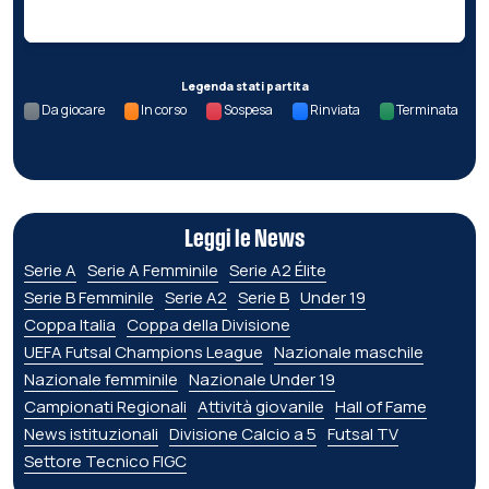
Nessun dato per questa giornata.
Legenda stati partita
Da giocare
In corso
Sospesa
Rinviata
Terminata
Leggi le News
Serie A
Serie A Femminile
Serie A2 Élite
Serie B Femminile
Serie A2
Serie B
Under 19
Coppa Italia
Coppa della Divisione
UEFA Futsal Champions League
Nazionale maschile
Nazionale femminile
Nazionale Under 19
Campionati Regionali
Attività giovanile
Hall of Fame
News istituzionali
Divisione Calcio a 5
Futsal TV
Settore Tecnico FIGC