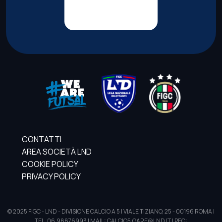
CONTATTI
AREA SOCIETÀ LND
COOKIE POLICY
PRIVACY POLICY
© 2025 FIGC - LND - DIVISIONE CALCIO A 5 | VIALE TIZIANO, 25 - 00196 ROMA |
TEL. 06.98876993 | MAIL: CALCIO5.GARE@LND.IT | PEC: