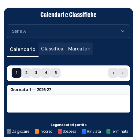
Calendari e Classifiche
Classifica
Marcatori
Calendario
1
2
3
4
5
‹
›
Giornata 1 — 2026-27
Nessun dato per questa giornata.
Legenda stati partita
Da giocare
In corso
Sospesa
Rinviata
Terminata