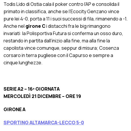
Todis Lido di Ostia cala il poker contro l’AP e consolida il
primato in classifica, anche se l’Ecocity Genzano vince
pure lei 4-0, porta a 11 i suoi successi di fila, rimanendo a -1.
Anche nel
girone C
i distacchi fra le big rimangono
invariati: la Polisportiva Futura si conferma un osso duro,
restando in partita dall’inizio alla fine, ma alla fine la
capolista vince comunque, seppur di misura; Cosenza
corsaro in terra pugliese con il Capurso e sempre a
cinque lunghezze.
SERIE A2 – 16ª GIORNATA
MERCOLEDÌ 21 DICEMBRE – ORE 19
GIRONE A
SPORTING ALTAMARCA-LECCO 5-0