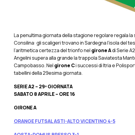
La penultima giornata della stagione regolare regala la
Consilina: gli scaligeri trovano in Sardegna l’isola del 
l’aritmetica certezza del trionfo nel
girone A
di Serie A2.
Angelini supera alla grande la trappola Saviatesta Manto
Campobasso. Nel
girone C
i successi di Itria e Polispor
tabellini della 29esima giornata.
SERIE A2 – 29ª GIORNATA
SABATO 8 APRILE – ORE 16
GIRONE A
ORANGE FUTSAL ASTI-ALTO VICENTINO 4-5
AOSTA-DOMUS BRESSO 3-1