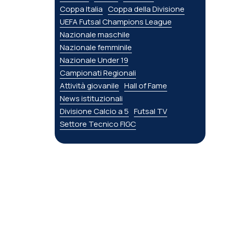
Coppa Italia
Coppa della Divisione
UEFA Futsal Champions League
Nazionale maschile
Nazionale femminile
Nazionale Under 19
Campionati Regionali
Attività giovanile
Hall of Fame
News istituzionali
Divisione Calcio a 5
Futsal TV
Settore Tecnico FIGC