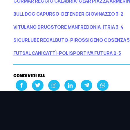
CORMAR REGGIO CALABRIA-GEAR PIAZZA ARMERIN
BULLDOG CAPURSO-DEFENDER GIOVINAZZO 3-2
VITULANO DRUGSTORE MANFREDONIA-ITRIA 3-4
SICURLUBE REGALBUTO-PIROSSIGENO COSENZA 5
FUTSAL CANICATTÌ-POLISPORTIVA FUTURA 2-5
CONDIVIDI SU: