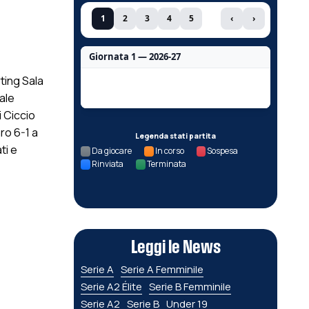
1
2
3
4
5
‹
›
Giornata 1 — 2026-27
ting Sala
Nessun dato per questa giornata.
ale
 Ciccio
ro 6-1 a
Legenda stati partita
ti e
Da giocare
In corso
Sospesa
Rinviata
Terminata
Leggi le News
Serie A
Serie A Femminile
Serie A2 Élite
Serie B Femminile
Serie A2
Serie B
Under 19