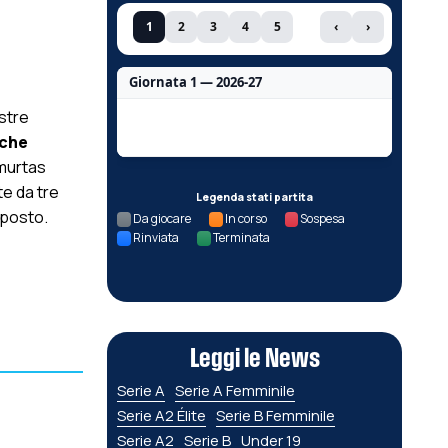
1
2
3
4
5
‹
›
Giornata 1 — 2026-27
stre
Nessun dato per questa giornata.
 che
emurtas
te da tre
Legenda stati partita
 posto.
Da giocare
In corso
Sospesa
Rinviata
Terminata
Leggi le News
Serie A
Serie A Femminile
Serie A2 Élite
Serie B Femminile
Serie A2
Serie B
Under 19