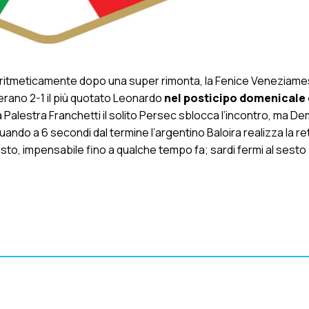
 aritmeticamente dopo una super rimonta, la Fenice Veneziame
uperano 2-1 il più quotato Leonardo
nel posticipo domenicale
la Palestra Franchetti il solito Persec sblocca l’incontro, ma D
 quando a 6 secondi dal termine l’argentino Baloira realizza la re
 posto, impensabile fino a qualche tempo fa; sardi fermi al sesto