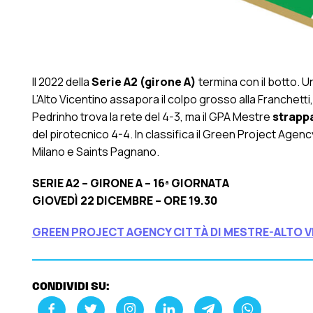
Il 2022 della
Serie A2 (girone A)
termina con il botto. U
L’Alto Vicentino assapora il colpo grosso alla Franchetti
Pedrinho trova la rete del 4-3, ma il GPA Mestre
strappa
del pirotecnico 4-4. In classifica il Green Project Agenc
Milano e Saints Pagnano.
SERIE A2 – GIRONE A – 16ª GIORNATA
GIOVEDÌ 22 DICEMBRE – ORE 19.30
GREEN PROJECT AGENCY CITTÀ DI MESTRE-ALTO V
CONDIVIDI SU: