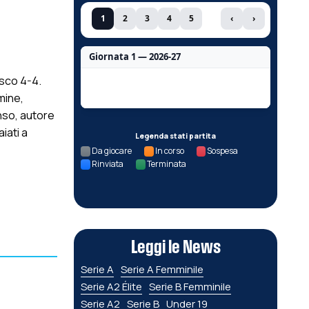
1
2
3
4
5
‹
›
Giornata 1 — 2026-27
esco 4-4.
Nessun dato per questa giornata.
mine,
nso, autore
iati a
Legenda stati partita
Da giocare
In corso
Sospesa
Rinviata
Terminata
Leggi le News
Serie A
Serie A Femminile
Serie A2 Élite
Serie B Femminile
Serie A2
Serie B
Under 19