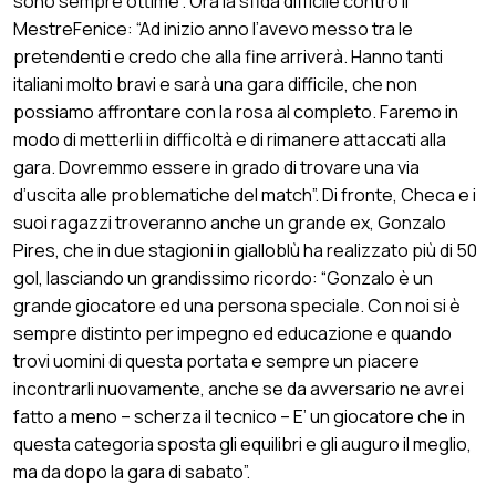
sono sempre ottime”. Ora la sfida difficile contro il
MestreFenice: “Ad inizio anno l’avevo messo tra le
pretendenti e credo che alla fine arriverà. Hanno tanti
italiani molto bravi e sarà una gara difficile, che non
possiamo affrontare con la rosa al completo. Faremo in
modo di metterli in difficoltà e di rimanere attaccati alla
gara. Dovremmo essere in grado di trovare una via
d’uscita alle problematiche del match”. Di fronte, Checa e i
suoi ragazzi troveranno anche un grande ex, Gonzalo
Pires, che in due stagioni in gialloblù ha realizzato più di 50
gol, lasciando un grandissimo ricordo: “Gonzalo è un
grande giocatore ed una persona speciale. Con noi si è
sempre distinto per impegno ed educazione e quando
trovi uomini di questa portata e sempre un piacere
incontrarli nuovamente, anche se da avversario ne avrei
fatto a meno – scherza il tecnico – E’ un giocatore che in
questa categoria sposta gli equilibri e gli auguro il meglio,
ma da dopo la gara di sabato”.