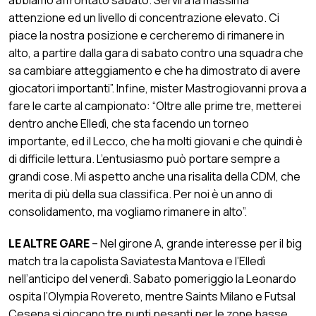
attenzione ed un livello di concentrazione elevato. Ci
piace la nostra posizione e cercheremo di rimanere in
alto, a partire dalla gara di sabato contro una squadra che
sa cambiare atteggiamento e che ha dimostrato di avere
giocatori importanti”. Infine, mister Mastrogiovanni prova a
fare le carte al campionato: “Oltre alle prime tre, metterei
dentro anche Elledì, che sta facendo un torneo
importante, ed il Lecco, che ha molti giovani e che quindi è
di difficile lettura. L’entusiasmo può portare sempre a
grandi cose. Mi aspetto anche una risalita della CDM, che
merita di più della sua classifica. Per noi è un anno di
consolidamento, ma vogliamo rimanere in alto”.
LE ALTRE GARE
– Nel girone A, grande interesse per il big
match tra la capolista Saviatesta Mantova e l’Elledì
nell’anticipo del venerdì. Sabato pomeriggio la Leonardo
ospita l’Olympia Rovereto, mentre Saints Milano e Futsal
Cesena si giocano tre punti pesanti per le zone basse.