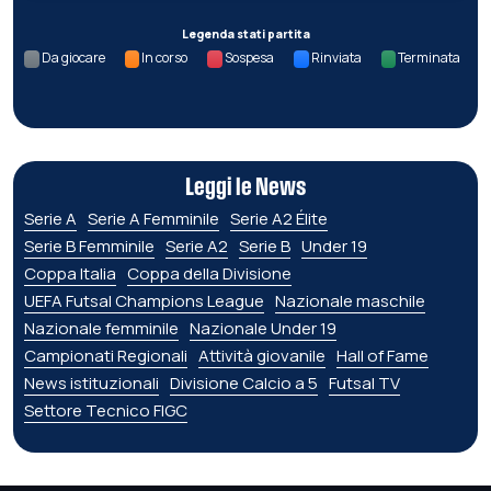
Legenda stati partita
Da giocare
In corso
Sospesa
Rinviata
Terminata
Leggi le News
Serie A
Serie A Femminile
Serie A2 Élite
Serie B Femminile
Serie A2
Serie B
Under 19
Coppa Italia
Coppa della Divisione
UEFA Futsal Champions League
Nazionale maschile
Nazionale femminile
Nazionale Under 19
Campionati Regionali
Attività giovanile
Hall of Fame
News istituzionali
Divisione Calcio a 5
Futsal TV
Settore Tecnico FIGC