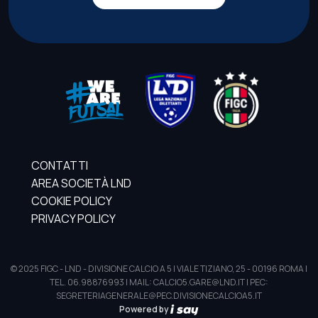
CONTATTI
AREA SOCIETÀ LND
COOKIE POLICY
PRIVACY POLICY
© 2025 FIGC - LND - DIVISIONE CALCIO A 5 | VIALE TIZIANO, 25 - 00196 ROMA |
TEL. 06.98876993 | MAIL: CALCIO5.GARE@LND.IT | PEC:
SEGRETERIAGENERALE@PEC.DIVISIONECALCIOA5.IT
Powered by