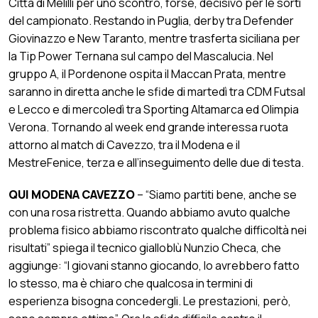
Città di Melilli per uno scontro, forse, decisivo per le sorti
del campionato. Restando in Puglia, derby tra Defender
Giovinazzo e New Taranto, mentre trasferta siciliana per
la Tip Power Ternana sul campo del Mascalucia. Nel
gruppo A, il Pordenone ospita il Maccan Prata, mentre
saranno in diretta anche le sfide di martedì tra CDM Futsal
e Lecco e di mercoledì tra Sporting Altamarca ed Olimpia
Verona. Tornando al week end grande interessa ruota
attorno al match di Cavezzo, tra il Modena e il
MestreFenice, terza e all’inseguimento delle due di testa.
QUI MODENA CAVEZZO
– “Siamo partiti bene, anche se
con una rosa ristretta. Quando abbiamo avuto qualche
problema fisico abbiamo riscontrato qualche difficoltà nei
risultati” spiega il tecnico gialloblù Nunzio Checa, che
aggiunge: “I giovani stanno giocando, lo avrebbero fatto
lo stesso, ma è chiaro che qualcosa in termini di
esperienza bisogna concedergli. Le prestazioni, però,