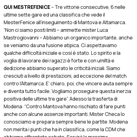
QUI MESTREFENICE
– Tre vittorie consecutive, 6 nelle
ultime sette gare ed una classifica che vede il
MesterFenice all’inseguimento di Mantova e Altamarca.
“Non ci siamo posti limiti – ammette mister Luca
Mastrogiovanni – Abbiamo un organico importante, anche
se veniamo da una fusione atipica. Ci aspettavamo
qualche difficoltà iniziale e così è stato. Lo spirito e la
voglia di lavorare dei ragazzi è forte e con umiltà e
dedizione abbiamo superato le criticità iniziali. Siamo
cresciuti a livello di prestazioni, ad eccezione del match
contro l’Altamarca. E’ chiaro, poi, che vincere aiuta sempre
e diventa tutto facile. Vogliamo proseguire questa inerzia
positiva delle ultime tre gare”. Adesso la trasferta di
Modena: “Contro Mantova hanno rischiato di fare punti
anche con alcune assenze importanti. Mister Checa lo
conosciamo e prepara sempre bene le partite. Modena
non merita i punti che ha in classifica, come la CDM che
abbiamo affrontato sabato. Servirà la massima