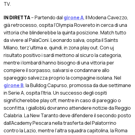
TV.
IN DIRETTA
– Partendo dal
girone A
, Il Modena Cavezzo,
già retrocesso, ospita l’Olympia Rovereto in cerca di una
vittoria che blinderebbe la quinta posizione. Match tutto
da vivere al PalaConi. Leonardo salva, ospita il Saints
Milano, terz’ultima e, quindi, in zona play out. Con uj
risultato positivo i sardi mettono al sicuro la categoria,
mentre i lombardi hanno bisogno di una vittoria per
compiere il sorpasso, salvarsi e condannare allo
spareggio salvezza proprio la compagine isolana. Nel
girone B
, la Bulldog Capurso, promossa da due settimane
in Serie A, ospita l’Itria. Un successo degli ospiti
significherebbe play off, mentre in caso di pareggio o
sconfitta, i gialloblù dovranno attendere notizie da Reggio
Calabria. La New Taranto deve difendere il secondo posto
dall’Academy Pescara nella trasferta del Palatorrino
contro la Lazio, mentre l’altra squadra capitolina, la Roma