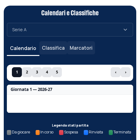
Calendari e Classifiche
Classifica
Marcatori
Calendario
1
2
3
4
5
‹
›
Giornata 1 — 2026-27
Nessun dato per questa giornata.
Legenda stati partita
Da giocare
In corso
Sospesa
Rinviata
Terminata