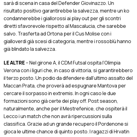
sarà di scena in casa del Defender Giovinazzo. Un
risultato positivo garantirebbe la salvezza, mentre un ko
condannerebbe i giallorossi ai play out per gli scontri
diretti sfavorevole rispetto al Mascalucia, che sarebbe
salvo. Trasferta ad Ortona per il Cus Molise con i
gialloverdi già scesi di categoria, mentre i rossoblù hanno
già blindato la salvezza.
LE ALTRE
– Nel girone A, il CDM Futsal ospita l’Olimpia
Verona con i liguri che, in caso di vittoria, si garantirebbero
il terzo posto. Un podio da difendere dall’ultimo assalto del
Maccan Prata, che proverà ad espugnare Mantova per
cercare il sorpasso in extremis. In ogni caso le due
formazioni sono già certe dei play off. Post season,
naturalmente, anche per il Mestrefenice, che ospiterà il
Lecco i un match che non avrà ripercussioni sulla
classifica. Grazie ad un grande recupero il Pordenone si
gioca le ultime chance di quinto posto. I ragazzi di Hrvatin