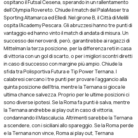
ospitano il Futsal Cesena, sperando in un rallentamento
dell’Olympia Rovereto. Chiude il match del PalaMaser tra
Sporting Altamarca ed Elledì. Nel girone B, il Città di Melilli
ospita l’Academy Pescara. Gli abruzzesi hanno tre punti di
vantaggio ed hanno vinto il match di andata di misura. Un
successo dei neroverdi, però, garantirebbe ai ragazzi di
Mittelman la terza posizione, per la differenza reti in casa
di vittoria con un gol di scarto, o per i migliori scontri diretti
in caso di successo con margine più ampio. Chiude la
sfida tra Polisportiva Futura e Tip Power Ternana. I
calabresi cercano i tre punti per provare l’aggancio alla
quinta posizione dell’Itria, mentre la Ternana si gioca le
ultima chance salvezza. Proprio per le ultime posizioni ci
sono diverse ipotesi. Se la Roma fa punti è salva, mentre
la Ternana andrebbe ai play out in caso di vittoria,
condannando il Mascalucia. Altrimenti sarebbe la Ternana
a scendere, con i siciliani allo spareggio. Se la Roma perde
e la Ternana non vince, Roma ai play out, Ternana