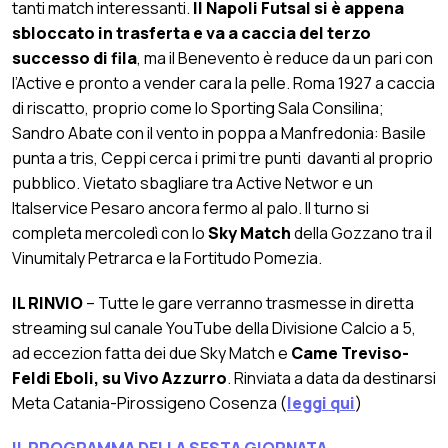
tanti match interessanti.
Il Napoli Futsal si è appena
sbloccato in trasferta e va a caccia del terzo
successo di fila
, ma il Benevento è reduce da un pari con
l’Active e pronto a vender cara la pelle. Roma 1927 a caccia
di riscatto, proprio come lo Sporting Sala Consilina;
Sandro Abate con il vento in poppa a Manfredonia: Basile
punta a tris, Ceppi cerca i primi tre punti davanti al proprio
pubblico. Vietato sbagliare tra Active Networ e un
Italservice Pesaro ancora fermo al palo. Il turno si
completa mercoledì con lo
Sky Match
della Gozzano tra il
Vinumitaly Petrarca e la Fortitudo Pomezia.
IL RINVIO
– Tutte le gare verranno trasmesse in diretta
streaming sul canale YouTube della Divisione Calcio a 5,
ad eccezion fatta dei due Sky Match e
Came Treviso-
Feldi Eboli, su Vivo Azzurro
. Rinviata a data da destinarsi
Meta Catania-Pirossigeno Cosenza (
leggi qui
)
IL PROGRAMMA DELLA SESTA GIORNATA