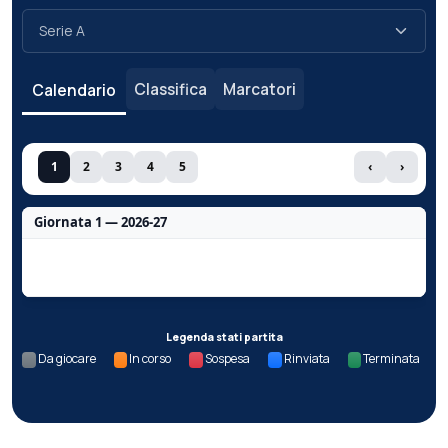
Classifica
Marcatori
Calendario
1
2
3
4
5
‹
›
Giornata 1 — 2026-27
Nessun dato per questa giornata.
Legenda stati partita
Da giocare
In corso
Sospesa
Rinviata
Terminata