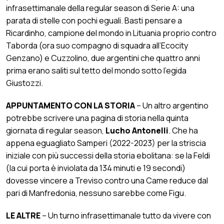
infrasettimanale della regular season di Serie A: una
parata di stelle con pochi eguali. Basti pensare a
Ricardinho, campione del mondo in Lituania proprio contro
Taborda (ora suo compagno di squadra all’Ecocity
Genzano) e Cuzzolino, due argentini che quattro anni
prima erano saliti sul tetto del mondo sotto l’egida
Giustozzi.
APPUNTAMENTO CON LA STORIA
– Un altro argentino
potrebbe scrivere una pagina di storia nella quinta
giornata di regular season,
Lucho Antonelli
. Che ha
appena eguagliato Samperi (2022-2023) per la striscia
iniziale con più successi della storia ebolitana: se la Feldi
(la cui porta è inviolata da 134 minuti e 19 secondi)
dovesse vincere a Treviso contro una Came reduce dal
pari di Manfredonia, nessuno sarebbe come Figu.
LE ALTRE
– Un turno infrasettimanale tutto da vivere con