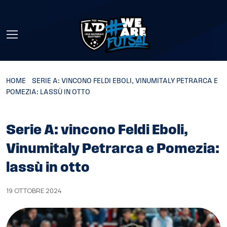
Skip to main content
HOME
»
SERIE A: VINCONO FELDI EBOLI, VINUMITALY PETRARCA E
POMEZIA: LASSÙ IN OTTO
Serie A: vincono Feldi Eboli,
Vinumitaly Petrarca e Pomezia:
lassù in otto
19 OTTOBRE 2024