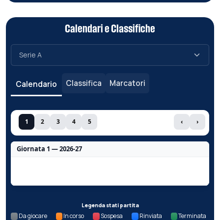
Calendari e Classifiche
Classifica
Marcatori
Calendario
1
2
3
4
5
‹
›
Giornata 1 — 2026-27
Nessun dato per questa giornata.
Legenda stati partita
Da giocare
In corso
Sospesa
Rinviata
Terminata