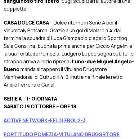
sanguinoso tiro libero
. Sugli scudi Barra, autore di una
doppietta.
CASA DOLCE CASA
– Dolce ritorno in Serie A per il
Vinumitaly Petrarca. Grazie a un gol di Molaro a 4’ dal
termine la squadra di Luca Giampaolo piega lo Sporting
Sala Consilina; buona la prima anche per Ciccio Angelini e
la sua Fortitudo Pomezia: Ludgero Lopes segna subito, lo
strappo arriva a inizio ripresa:
l’uno-due Miguel Angelo-
Bueno
manda al tappero il Vitulano Drugstore
Manfredonia, di Cutrupi il 4-0, inutile nel finale le reti di
André Ferreira e Canal.
SERIE A – 1ª GIORNATA
SABATO 19 OTTOBRE – ORE 18
ACTIVE NETWORK-FELDI EBOL 2-3
FORTITUDO POMEZIA-VITULANO DRUGSRTORE