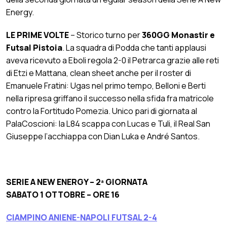
Energy.
LE PRIME VOLTE
– Storico turno per
360GG Monastir e
Futsal Pistoia
. La squadra di Podda che tanti applausi
aveva ricevuto a Eboli regola 2-0 il Petrarca grazie alle reti
di Etzi e Mattana, clean sheet anche per il roster di
Emanuele Fratini: Ugas nel primo tempo, Belloni e Berti
nella ripresa griffano il successo nella sfida fra matricole
contro la Fortitudo Pomezia. Unico pari di giornata al
PalaCoscioni: la L84 scappa con Lucas e Tuli, il Real San
Giuseppe l’acchiappa con Dian Luka e André Santos.
SERIE A NEW ENERGY – 2ª GIORNATA
SABATO 1 OTTOBRE – ORE 16
CIAMPINO ANIENE-NAPOLI FUTSAL 2-4