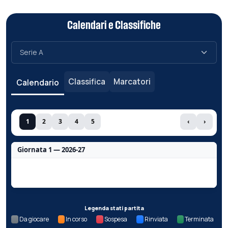
Calendari e Classifiche
Classifica
Marcatori
Calendario
1
2
3
4
5
‹
›
Giornata 1 — 2026-27
Nessun dato per questa giornata.
Legenda stati partita
Da giocare
In corso
Sospesa
Rinviata
Terminata