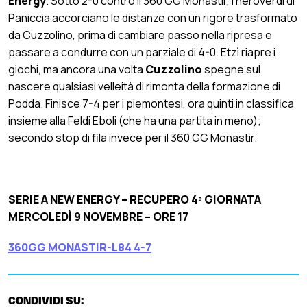
Energy
. Sotto 2-0 contro il 360 GG Monastir, i neroverdi di
Paniccia accorciano le distanze con un rigore trasformato
da Cuzzolino, prima di cambiare passo nella ripresa e
passare a condurre con un parziale di 4-0. Etzì riapre i
giochi, ma ancora una volta
Cuzzolino
spegne sul
nascere qualsiasi velleità di rimonta della formazione di
Podda. Finisce 7-4 per i piemontesi, ora quinti in classifica
insieme alla Feldi Eboli (che ha una partita in meno);
secondo stop di fila invece per il 360 GG Monastir.
SERIE A NEW ENERGY – RECUPERO 4ª GIORNATA
MERCOLEDÌ 9 NOVEMBRE – ORE 17
360GG MONASTIR-L84 4-7
CONDIVIDI SU: