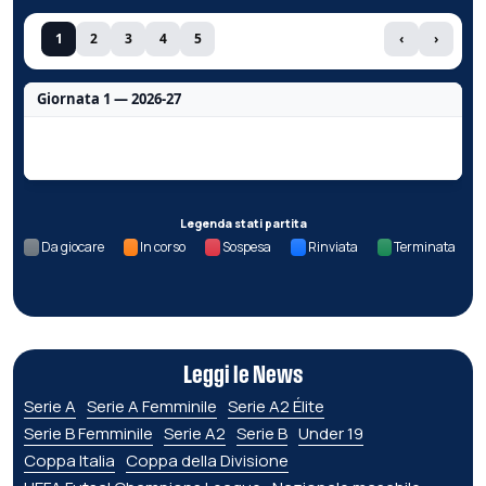
1
2
3
4
5
‹
›
Giornata 1 — 2026-27
Nessun dato per questa giornata.
Legenda stati partita
Da giocare
In corso
Sospesa
Rinviata
Terminata
Leggi le News
Serie A
Serie A Femminile
Serie A2 Élite
Serie B Femminile
Serie A2
Serie B
Under 19
Coppa Italia
Coppa della Divisione