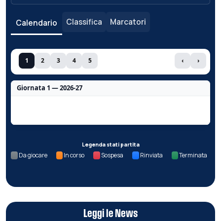
Classifica
Marcatori
Calendario
1
2
3
4
5
‹
›
Giornata 1 — 2026-27
Nessun dato per questa giornata.
Legenda stati partita
Da giocare
In corso
Sospesa
Rinviata
Terminata
Leggi le News