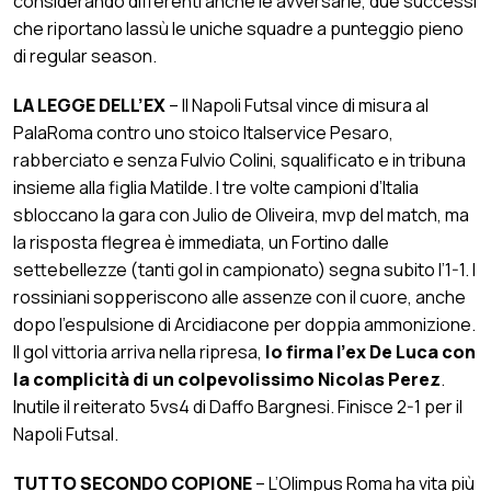
considerando differenti anche le avversarie, due successi
che riportano lassù le uniche squadre a punteggio pieno
di regular season.
LA LEGGE DELL’EX
– Il Napoli Futsal vince di misura al
PalaRoma contro uno stoico Italservice Pesaro,
rabberciato e senza Fulvio Colini, squalificato e in tribuna
insieme alla figlia Matilde. I tre volte campioni d’Italia
sbloccano la gara con Julio de Oliveira, mvp del match, ma
la risposta flegrea è immediata, un Fortino dalle
settebellezze (tanti gol in campionato) segna subito l’1-1. I
rossiniani sopperiscono alle assenze con il cuore, anche
dopo l’espulsione di Arcidiacone per doppia ammonizione.
Il gol vittoria arriva nella ripresa,
lo firma l’ex De Luca con
la complicità di un colpevolissimo Nicolas Perez
.
Inutile il reiterato 5vs4 di Daffo Bargnesi. Finisce 2-1 per il
Napoli Futsal.
TUTTO SECONDO COPIONE
– L’Olimpus Roma ha vita più