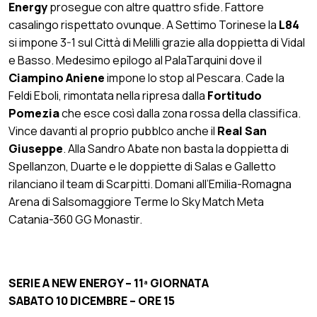
Energy
prosegue con altre quattro sfide. Fattore
casalingo rispettato ovunque. A Settimo Torinese la
L84
si impone 3-1 sul Città di Melilli grazie alla doppietta di Vidal
e Basso. Medesimo epilogo al PalaTarquini dove il
Ciampino Aniene
impone lo stop al Pescara. Cade la
Feldi Eboli, rimontata nella ripresa dalla
Fortitudo
Pomezia
che esce così dalla zona rossa della classifica.
Vince davanti al proprio pubblco anche il
Real San
Giuseppe
. Alla Sandro Abate non basta la doppietta di
Spellanzon, Duarte e le doppiette di Salas e Galletto
rilanciano il team di Scarpitti. Domani all’Emilia-Romagna
Arena di Salsomaggiore Terme lo Sky Match Meta
Catania-360 GG Monastir.
SERIE A NEW ENERGY – 11ª GIORNATA
SABATO 10 DICEMBRE – ORE 15