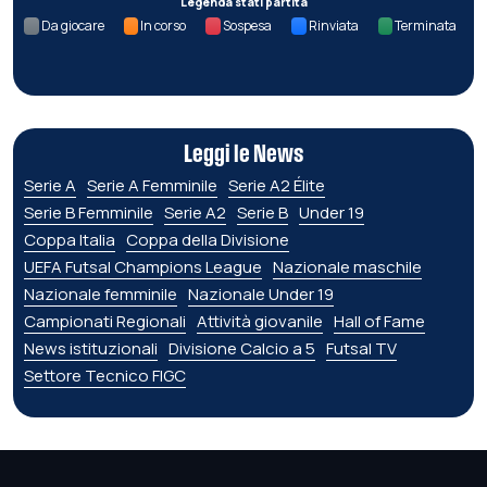
Legenda stati partita
Da giocare
In corso
Sospesa
Rinviata
Terminata
Leggi le News
Serie A
Serie A Femminile
Serie A2 Élite
Serie B Femminile
Serie A2
Serie B
Under 19
Coppa Italia
Coppa della Divisione
UEFA Futsal Champions League
Nazionale maschile
Nazionale femminile
Nazionale Under 19
Campionati Regionali
Attività giovanile
Hall of Fame
News istituzionali
Divisione Calcio a 5
Futsal TV
Settore Tecnico FIGC