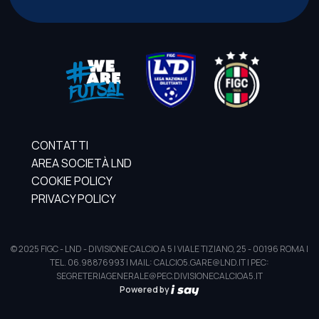
CONTATTI
AREA SOCIETÀ LND
COOKIE POLICY
PRIVACY POLICY
© 2025 FIGC - LND - DIVISIONE CALCIO A 5 | VIALE TIZIANO, 25 - 00196 ROMA |
TEL. 06.98876993 | MAIL: CALCIO5.GARE@LND.IT | PEC:
SEGRETERIAGENERALE@PEC.DIVISIONECALCIOA5.IT
Powered by