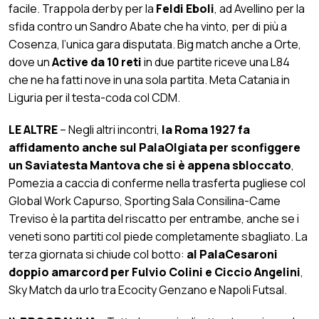
facile. Trappola derby per la
Feldi Eboli
, ad Avellino per la
sfida contro un Sandro Abate che ha vinto, per di più a
Cosenza, l’unica gara disputata. Big match anche a Orte,
dove un
Active da 10 reti
in due partite riceve una L84
che ne ha fatti nove in una sola partita. Meta Catania in
Liguria per il testa-coda col CDM.
LE ALTRE
– Negli altri incontri,
la Roma 1927 fa
affidamento anche sul PalaOlgiata per sconfiggere
un Saviatesta Mantova che si è appena sbloccato
,
Pomezia a caccia di conferme nella trasferta pugliese col
Global Work Capurso, Sporting Sala Consilina-Came
Treviso è la partita del riscatto per entrambe, anche se i
veneti sono partiti col piede completamente sbagliato. La
terza giornata si chiude col botto:
al PalaCesaroni
doppio amarcord per Fulvio Colini e Ciccio Angelini
,
Sky Match da urlo tra Ecocity Genzano e Napoli Futsal.