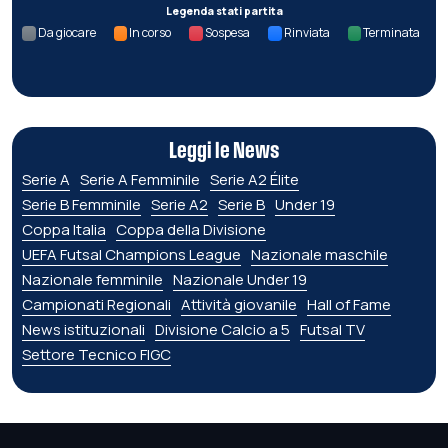
Legenda stati partita
Da giocare
In corso
Sospesa
Rinviata
Terminata
Leggi le News
Serie A
Serie A Femminile
Serie A2 Élite
Serie B Femminile
Serie A2
Serie B
Under 19
Coppa Italia
Coppa della Divisione
UEFA Futsal Champions League
Nazionale maschile
Nazionale femminile
Nazionale Under 19
Campionati Regionali
Attività giovanile
Hall of Fame
News istituzionali
Divisione Calcio a 5
Futsal TV
Settore Tecnico FIGC