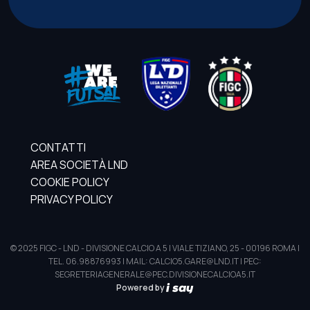
CONTATTI
AREA SOCIETÀ LND
COOKIE POLICY
PRIVACY POLICY
© 2025 FIGC - LND - DIVISIONE CALCIO A 5 | VIALE TIZIANO, 25 - 00196 ROMA |
TEL. 06.98876993 | MAIL: CALCIO5.GARE@LND.IT | PEC:
SEGRETERIAGENERALE@PEC.DIVISIONECALCIOA5.IT
Powered by