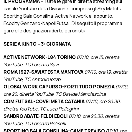
IL PROGRAMMA
– Tutte le gare in diretta streaming sul
canale Youtube della Divisione, compresi gli Sky Match:
Sporting Sala Consilina-Active Network e, appunto,
Ecocity Genzano-Napoli Futsal. Di seguito il programma
gare e le designazioni dei telecronisti:
SERIE A KINTO – 3ª GIORNATA
ACTIVE NETWORK-L84 TORINO
07/10, ore 15, diretta
YouTube, TC Lorenzo Savi
ROMA 1927-SAVIATESTA MANTOVA
07/10, ore 19, diretta
YouTube, TC Antonio Iozzo
GLOBAL WORK CAPURSO-FORTITUDO POMEZIA
07/10,
ore 20, diretta YouTube, TC Davide Menolascina
CDM FUTSAL-COVEI META CATANIA
07/10, ore 20.30,
diretta YouTube, TC Luca Pellegrini
SANDRO ABATE-FELDI EBOLI
07/10, ore 20.30, diretta
YouTube, TC Lorenzo Poliselli
SPORTING SALA CONSILINA-CAME TREVISO
07/10, ore