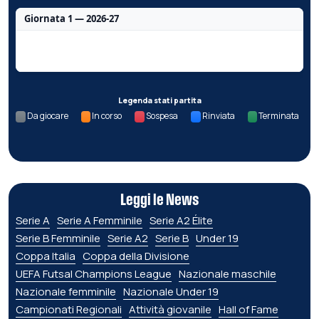
Giornata 1 — 2026-27
Nessun dato per questa giornata.
Legenda stati partita
Da giocare
In corso
Sospesa
Rinviata
Terminata
Leggi le News
Serie A
Serie A Femminile
Serie A2 Élite
Serie B Femminile
Serie A2
Serie B
Under 19
Coppa Italia
Coppa della Divisione
UEFA Futsal Champions League
Nazionale maschile
Nazionale femminile
Nazionale Under 19
Campionati Regionali
Attività giovanile
Hall of Fame