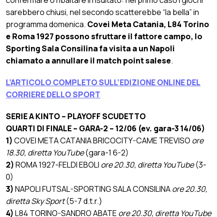
sarebbero chiusi, nel secondo scatterebbe “la bella” in
programma domenica.
Covei Meta Catania, L84 Torino
e Roma 1927 possono sfruttare il fattore campo, lo
Sporting Sala Consilina fa visita a un Napoli
chiamato a annullare il match point salese
.
L’ARTICOLO COMPLETO SULL’EDIZIONE ONLINE DEL
CORRIERE DELLO SPORT
SERIE A KINTO – PLAYOFF SCUDETTO
QUARTI DI FINALE – GARA-2 – 12/06 (ev. gara-3 14/06)
1)
COVEI META CATANIA BRICOCITY-CAME TREVISO
ore
18.30, diretta YouTube
(gara-1 6-2)
2)
ROMA 1927-FELDI EBOLI
ore 20.30, diretta YouTube
(3-
0)
3)
NAPOLI FUTSAL-SPORTING SALA CONSILINA
ore 20.30,
diretta Sky Sport
(5-7 d.t.r.)
4)
L84 TORINO-SANDRO ABATE
ore 20.30, diretta YouTube