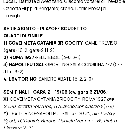
Luca Di Battista di Avezzano, Giacomo Voltarel di Treviso e
Carlotta Filippi di Bergamo; crono: Denis Prekaj di
Treviglio.
SERIE A KINTO – PLAYOFF SCUDETTO
QUARTI DI FINALE
1) COVEI META CATANIA BRICOCITY
-CAME TREVISO
(gara-1 6-2, gara-2 11-2)
2) ROMA 1927
-FELDI EBOLI (3-0, 2-1)
3) NAPOLI FUTSAL
-SPORTING SALA CONSILINA 3-2 (5-7
d.t.r., 3-2)
4) L84 TORINO
-SANDRO ABATE (5-2, 2-0)
SEMIFINALI – GARA-2 – 19/06 (ev. gara-3 21/06)
X)
COVEI META CATANIA BRICOCITY-ROMA 1927
ore
20.30, diretta YouTube, TC Davide Menolascina
(7-4)
Y)
L84 TORINO-NAPOLI FUTSAL
ore 20.30, diretta Sky
Sport, TC Daniele Barone-Daniele Mennini – BC Pietro
Mazzara
(4-3)