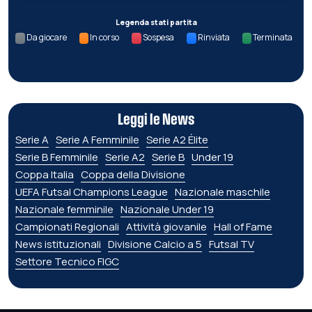
Legenda stati partita
Da giocare
In corso
Sospesa
Rinviata
Terminata
Leggi le News
Serie A
Serie A Femminile
Serie A2 Élite
Serie B Femminile
Serie A2
Serie B
Under 19
Coppa Italia
Coppa della Divisione
UEFA Futsal Champions League
Nazionale maschile
Nazionale femminile
Nazionale Under 19
Campionati Regionali
Attività giovanile
Hall of Fame
News istituzionali
Divisione Calcio a 5
Futsal TV
Settore Tecnico FIGC