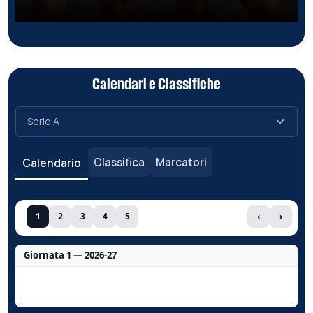
Calendari e Classifiche
Classifica
Marcatori
Calendario
1
2
3
4
5
‹
›
Giornata 1 — 2026-27
Nessun dato per questa giornata.