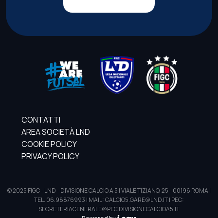
CONTATTI
AREA SOCIETÀ LND
COOKIE POLICY
PRIVACY POLICY
© 2025 FIGC - LND - DIVISIONE CALCIO A 5 | VIALE TIZIANO, 25 - 00196 ROMA |
TEL. 06.98876993 | MAIL: CALCIO5.GARE@LND.IT | PEC:
SEGRETERIAGENERALE@PEC.DIVISIONECALCIOA5.IT