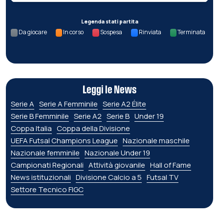
Legenda stati partita
Da giocare
In corso
Sospesa
Rinviata
Terminata
Leggi le News
Serie A
Serie A Femminile
Serie A2 Élite
Serie B Femminile
Serie A2
Serie B
Under 19
Coppa Italia
Coppa della Divisione
UEFA Futsal Champions League
Nazionale maschile
Nazionale femminile
Nazionale Under 19
Campionati Regionali
Attività giovanile
Hall of Fame
News istituzionali
Divisione Calcio a 5
Futsal TV
Settore Tecnico FIGC