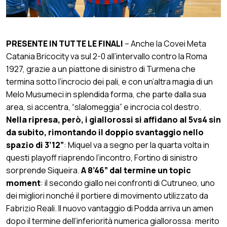
PRESENTE IN TUTTE LE FINALI
– Anche la Covei Meta
Catania Bricocity va sul 2-0 all’intervallo contro la Roma
1927, grazie a un piattone di sinistro di Turmena che
termina sotto l’incrocio dei pali, e con un’altra magia di un
Melo Musumeci in splendida forma, che parte dalla sua
area, si accentra, “slalomeggia” e incrocia col destro.
Nella ripresa, però, i giallorossi si affidano al 5vs4 sin
da subito, rimontando il doppio svantaggio nello
spazio di 3’12”
: Miquel va a segno per la quarta volta in
questi playoff riaprendo l’incontro, Fortino di sinistro
sorprende Siqueira.
A 8’46” dal termine un topic
moment
: il secondo giallo nei confronti di Cutruneo, uno
dei migliori nonché il portiere di movimento utilizzato da
Fabrizio Reali. Il nuovo vantaggio di Podda arriva un amen
dopo il termine dell’inferiorità numerica giallorossa: merito