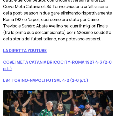
Covei Meta Catania e L84 Torino chiudono un’altra serie
della post-season in due gare eliminando rispettivamente
Roma 1927 e Napoli, così come era stato per Came
Treviso e Sandro Abate Avellino nei quarti: migliori Finals
(tra le prime due del campionato) per il 42esimo scudetto
della storia del futsal italiano, non potevano esserci.
LA DIRETTA YOUTUBE
COVEI META CATANIA BRICOCITY-ROMA 1927 4-3 (2-0
p.t.)
L84 TORINO-NAPOLI FUTSAL 4-2 (2-0 p.t.)