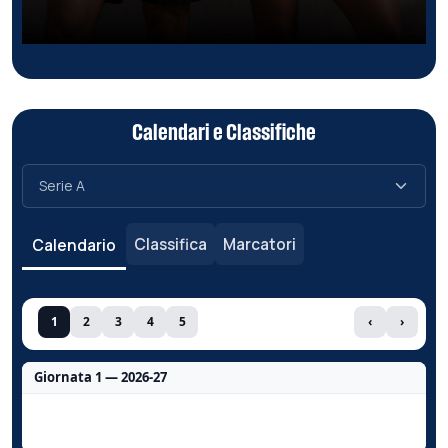
Calendari e Classifiche
Classifica
Marcatori
Calendario
1
2
3
4
5
‹
›
Giornata 1 — 2026-27
Nessun dato per questa giornata.