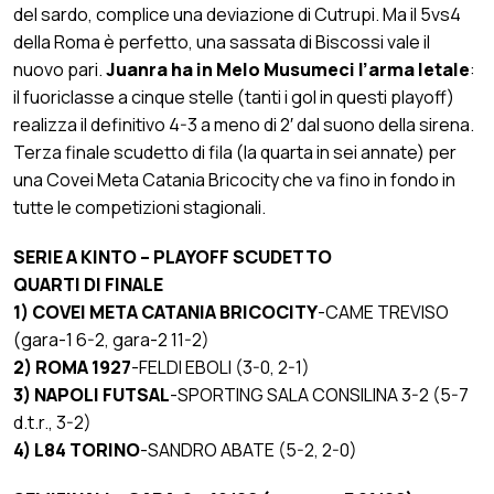
del sardo, complice una deviazione di Cutrupi. Ma il 5vs4
della Roma è perfetto, una sassata di Biscossi vale il
nuovo pari.
Juanra ha in Melo Musumeci l’arma letale
:
il fuoriclasse a cinque stelle (tanti i gol in questi playoff)
realizza il definitivo 4-3 a meno di 2′ dal suono della sirena.
Terza finale scudetto di fila (la quarta in sei annate) per
una Covei Meta Catania Bricocity che va fino in fondo in
tutte le competizioni stagionali.
SERIE A KINTO – PLAYOFF SCUDETTO
QUARTI DI FINALE
1) COVEI META CATANIA BRICOCITY
-CAME TREVISO
(gara-1 6-2, gara-2 11-2)
2) ROMA 1927
-FELDI EBOLI (3-0, 2-1)
3) NAPOLI FUTSAL
-SPORTING SALA CONSILINA 3-2 (5-7
d.t.r., 3-2)
4) L84 TORINO
-SANDRO ABATE (5-2, 2-0)