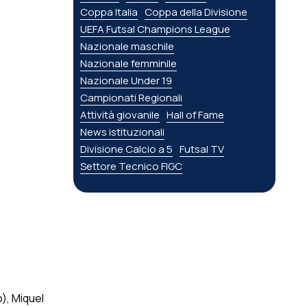
Coppa Italia
Coppa della Divisione
UEFA Futsal Champions League
Nazionale maschile
Nazionale femminile
Nazionale Under 19
Campionati Regionali
Attività giovanile
Hall of Fame
News istituzionali
Divisione Calcio a 5
Futsal TV
Settore Tecnico FIGC
), Miquel