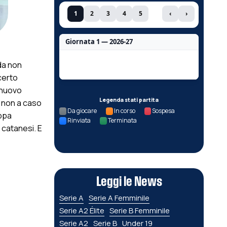
1
2
3
4
5
‹
›
Giornata 1 — 2026-27
Nessun dato per questa giornata.
da non
certo
l nuovo
Legenda stati partita
: non a caso
Da giocare
In corso
Sospesa
oppa
Rinviata
Terminata
a catanesi. E
Leggi le News
Serie A
Serie A Femminile
Serie A2 Élite
Serie B Femminile
Serie A2
Serie B
Under 19