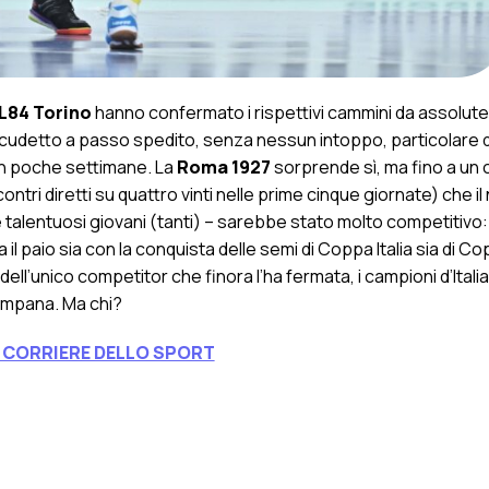
 L84 Torino
hanno confermato i rispettivi cammini da assolute
scudetto a passo spedito, senza nessun intoppo, particolare 
 in poche settimane. La
Roma 1927
sorprende sì, ma fino a un 
ontri diretti su quattro vinti nelle prime cinque giornate) che i
 e talentuosi giovani (tanti) – sarebbe stato molto competitivo
fa il paio sia con la conquista delle semi di Coppa Italia sia di C
 dell’unico competitor che finora l’ha fermata, i campioni d’Itali
campana. Ma chi?
L CORRIERE DELLO SPORT