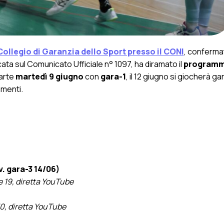
Collegio di Garanzia dello Sport presso il CONI
, confermat
ata sul Comunicato Ufficiale n° 1097, ha diramato il
programm
parte
martedì 9 giugno
con
gara-1
, il 12 giugno si giocherà ga
amenti.
v. gara-3 14/06)
e 19, diretta YouTube
0, diretta YouTube