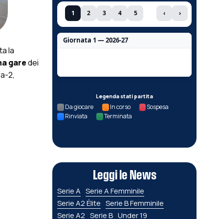
1
2
3
4
5
‹
›
Giornata 1 — 2026-27
a la
Nessun dato per questa giornata.
a gare
dei
ra-2,
Legenda stati partita
Da giocare
In corso
Sospesa
Rinviata
Terminata
Leggi le News
Serie A
Serie A Femminile
Serie A2 Élite
Serie B Femminile
Serie A2
Serie B
Under 19