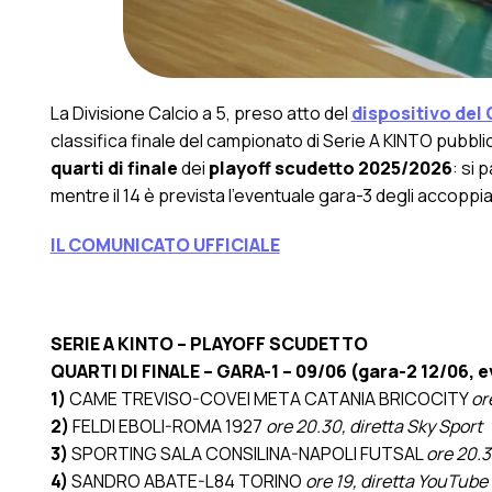
La Divisione Calcio a 5, preso atto del
dispositivo del 
classifica finale del campionato di Serie A KINTO pubblic
quarti di finale
dei
playoff scudetto 2025/2026
: si 
mentre il 14 è prevista l’eventuale gara-3 degli accoppi
IL COMUNICATO UFFICIALE
SERIE A KINTO – PLAYOFF SCUDETTO
QUARTI DI FINALE – GARA-1 – 09/06 (gara-2 12/06, e
1)
CAME TREVISO-COVEI META CATANIA BRICOCITY
or
2)
FELDI EBOLI-ROMA 1927
ore 20.30, diretta Sky Sport
3)
SPORTING SALA CONSILINA-NAPOLI FUTSAL
ore 20.3
4)
SANDRO ABATE-L84 TORINO
ore 19, diretta YouTube