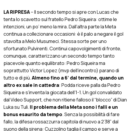
LA RIPRESA
– Il secondo tempo si apre con Lucas che
tenta lo scavetto sul fratello Pedro Siqueira: ottime le
intenzioni, un po’ meno la mira. Dall’altra parte la Meta
continua a collezionare occasioni: è il palo a negare il gol
stavolta a Melo Musumeci. Stessa sorte per uno
sfortunato Pulvirenti. Continui capovolgimenti di fronte,
comunque, caratterizzano un secondo tempo tanto
piacevole quanto equilibrato: Pedro Siqueira ma
soprattutto Victor Lopez (mvp dell’incontro) parano di
tutto e di più.
Almeno fino a 6’ dal termine, quando un
altro ex sale in cattedra
: Podda riceve palla da Pedro
Siqueira e s’inventa la giocata dell’1-1. Un gol convalidato
dal Video Support, che non ritiene falloso il “blocco” di Dian
Luka su Tuli.
Il problema della Meta sono i falli e un
bonus esaurito da tempo
. Senza la possibilità di fare
fallo, la difesa rossazzurra capitola di nuovo a 2’38” dal
suono della sirena: Cuzzolino taglia il campo e serve a