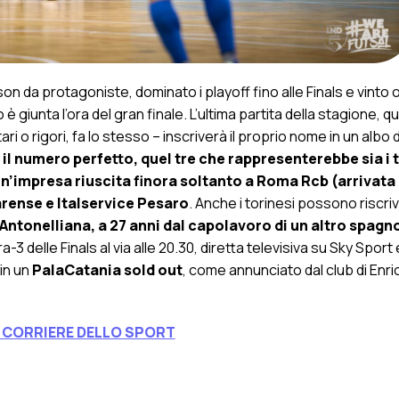
son da protagoniste, dominato i playoff fino alle Finals e vinto
iunta l’ora del gran finale. L’ultima partita della stagione, quel
o rigori, fa lo stesso – inscriverà il proprio nome in un albo d’
 il numero perfetto, quel tre che rappresenterebbe sia i 
a, un’impresa riuscita finora soltanto a Roma Rcb (arrivata
uparense e Italservice Pesaro
. Anche i torinesi possono riscriv
Antonelliana, a 27 anni dal capolavoro di un altro spagno
ra-3 delle Finals al via alle 20.30, diretta televisiva su Sky Sport 
 in un
PalaCatania sold out
, come annunciato dal club di Enri
L CORRIERE DELLO SPORT