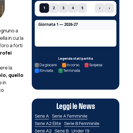
1
2
3
4
5
‹
›
Giornata 1 — 2026-27
 ognuno a
Nessun dato per questa giornata.
la in cui la
oro a forti
trofei
Legenda stati partita
Da giocare
In corso
Sospesa
ere la
Rinviata
Terminata
lo, quello
e in
co
Leggi le News
Serie A
Serie A Femminile
Serie A2 Élite
Serie B Femminile
Serie A2
Serie B
Under 19