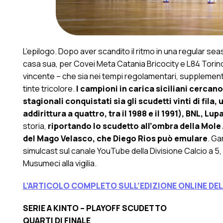
L’epilogo. Dopo aver scandito il ritmo in una regular sea
casa sua, per Covei Meta Catania Bricocity e L84 Torino è g
vincente – che sia nei tempi regolamentari, supplementari 
tinte tricolore.
I campioni in carica siciliani cercano
stagionali conquistati sia gli scudetti vinti di fil
addirittura a quattro, tra il 1988 e il 1991), BNL, L
storia,
riportando lo scudetto all’ombra della Mole 
del Mago Velasco, che Diego Rios può emulare
. Ga
simulcast sul canale YouTube della Divisione Calcio a 5,
Musumeci alla vigilia.
L’ARTICOLO COMPLETO SULL’EDIZIONE ONLINE DE
SERIE A KINTO – PLAYOFF SCUDETTO
QUARTI DI FINALE