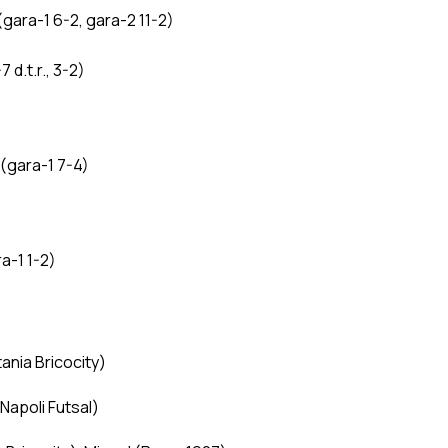
ara-1 6-2, gara-2 11-2)
d.t.r., 3-2)
(gara-1 7-4)
-1 1-2)
ania Bricocity)
Napoli Futsal)