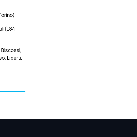
Torino)
li (L84
 Biscossi,
o, Liberti,