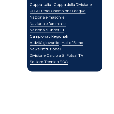
Coppa Italia
Coppa della Divisione
UEFA Futsal Champions League
Nazionale maschile
Nazionale femminile
Nazionale Under 19
Campionati Regionali
Attività giovanile
Hall of Fame
News istituzionali
Divisione Calcio a 5
Futsal TV
Settore Tecnico FIGC