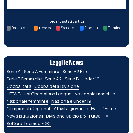
Legenda stati partita
Da giocare
In corso
Sospesa
Rinviata
Terminata
Leggi le News
Serie A
Serie A Femminile
Serie A2 Élite
Serie B Femminile
Serie A2
Serie B
Under 19
Coppa Italia
Coppa della Divisione
UEFA Futsal Champions League
Nazionale maschile
Nazionale femminile
Nazionale Under 19
Campionati Regionali
Attività giovanile
Hall of Fame
News istituzionali
Divisione Calcio a 5
Futsal TV
Settore Tecnico FIGC