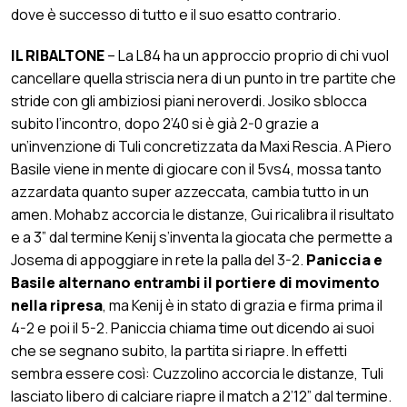
dove è successo di tutto e il suo esatto contrario.
IL RIBALTONE
– La L84 ha un approccio proprio di chi vuol
cancellare quella striscia nera di un punto in tre partite che
stride con gli ambiziosi piani neroverdi. Josiko sblocca
subito l’incontro, dopo 2’40 si è già 2-0 grazie a
un’invenzione di Tuli concretizzata da Maxi Rescia. A Piero
Basile viene in mente di giocare con il 5vs4, mossa tanto
azzardata quanto super azzeccata, cambia tutto in un
amen. Mohabz accorcia le distanze, Gui ricalibra il risultato
e a 3” dal termine Kenij s’inventa la giocata che permette a
Josema di appoggiare in rete la palla del 3-2.
Paniccia e
Basile alternano entrambi il portiere di movimento
nella ripresa
, ma Kenij è in stato di grazia e firma prima il
4-2 e poi il 5-2. Paniccia chiama time out dicendo ai suoi
che se segnano subito, la partita si riapre. In effetti
sembra essere così: Cuzzolino accorcia le distanze, Tuli
lasciato libero di calciare riapre il match a 2’12” dal termine.