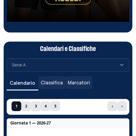
Calendari e Classifiche
Classifica
Marcatori
Calendario
1
2
3
4
5
‹
›
Giornata 1 — 2026-27
Nessun dato per questa giornata.