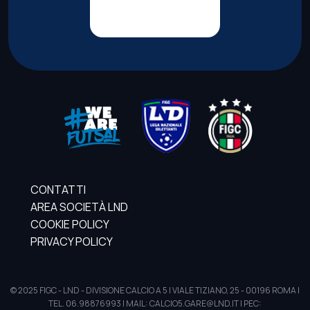
CONTATTI
AREA SOCIETÀ LND
COOKIE POLICY
PRIVACY POLICY
© 2025 FIGC - LND - DIVISIONE CALCIO A 5 | VIALE TIZIANO, 25 - 00196 ROMA |
TEL. 06.98876993 | MAIL: CALCIO5.GARE@LND.IT | PEC: