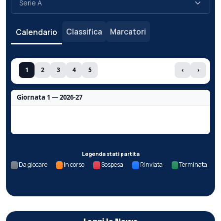
Classifica
Marcatori
Calendario
1
2
3
4
5
‹
›
Giornata 1 — 2026-27
Nessun dato per questa giornata.
Legenda stati partita
Da giocare
In corso
Sospesa
Rinviata
Terminata