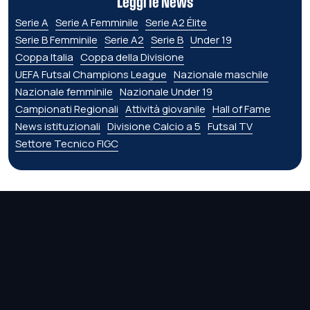
Leggi le News
Serie A
Serie A Femminile
Serie A2 Élite
Serie B Femminile
Serie A2
Serie B
Under 19
Coppa Italia
Coppa della Divisione
UEFA Futsal Champions League
Nazionale maschile
Nazionale femminile
Nazionale Under 19
Campionati Regionali
Attività giovanile
Hall of Fame
News istituzionali
Divisione Calcio a 5
Futsal TV
Settore Tecnico FIGC