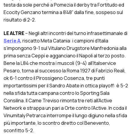
testa da sole perché a Pomezia il derby tra Fortitudo ed
Ecocity Genzano termina a 8’48” dalla fine, sospeso sul
risultato di 2-2.
LE ALTRE
– Negli altri incontri del turno infrasettimanale di
Serie A
, riscatto Meta Catania: i campioni d’Italia
s’impongono 9-1 sul Vitulano Drugstore Manfredonia alla
prima senza Ceppi e agganciano il Napoli al terzo posto.
Bene la L84 che mostra i muscoli (9-4) all’Italservice
Pesaro, torna al successo la Roma 1927 di Fabrizio Reali,
ok 6-1 contro il Pirossigeno Cosenza, tre punti
importantissimi per il Sandro Abate in ottica playoff: è 5-2
nella sfida tutta campana contro lo Sporting Sala
Consilina. Il Came Treviso rimonta tre reti all’Active
Network e strappa un pari a Orte contro l’Active. In coda il
Vinumitaly Petrarca interrompe il lungo digiuno nella sfida
più importante, lo scontro diretto col Benevento,
sconfitto 5-2.