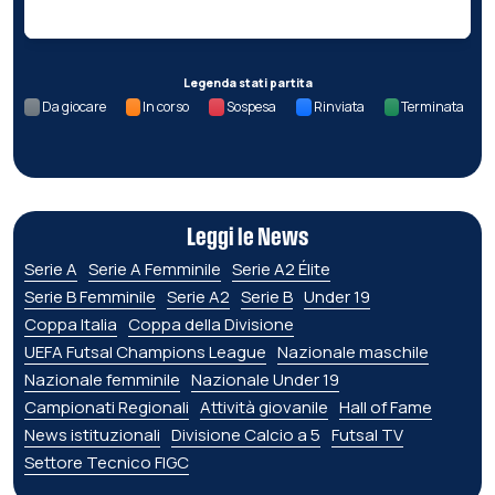
Legenda stati partita
Da giocare
In corso
Sospesa
Rinviata
Terminata
Leggi le News
Serie A
Serie A Femminile
Serie A2 Élite
Serie B Femminile
Serie A2
Serie B
Under 19
Coppa Italia
Coppa della Divisione
UEFA Futsal Champions League
Nazionale maschile
Nazionale femminile
Nazionale Under 19
Campionati Regionali
Attività giovanile
Hall of Fame
News istituzionali
Divisione Calcio a 5
Futsal TV
Settore Tecnico FIGC