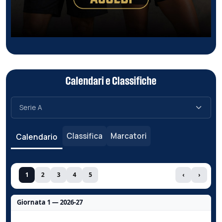
Calendari e Classifiche
Classifica
Marcatori
Calendario
1
2
3
4
5
‹
›
Giornata 1 — 2026-27
Nessun dato per questa giornata.