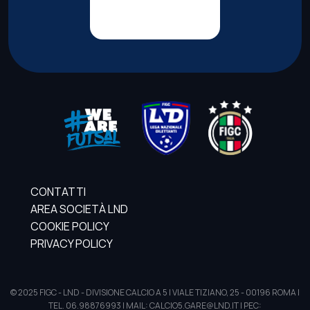
CONTATTI
AREA SOCIETÀ LND
COOKIE POLICY
PRIVACY POLICY
© 2025 FIGC - LND - DIVISIONE CALCIO A 5 | VIALE TIZIANO, 25 - 00196 ROMA |
TEL. 06.98876993 | MAIL: CALCIO5.GARE@LND.IT | PEC: