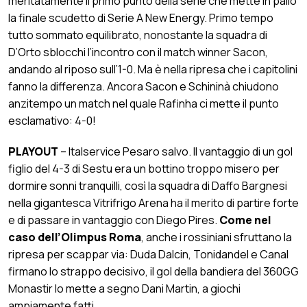
meritatamente il primo punto della serie che mette in palio
la finale scudetto di Serie A New Energy. Primo tempo
tutto sommato equilibrato, nonostante la squadra di
D’Orto sblocchi l’incontro con il match winner Sacon,
andando al riposo sull’1-0. Ma è nella ripresa che i capitolini
fanno la differenza. Ancora Sacon e Schininà chiudono
anzitempo un match nel quale Rafinha ci mette il punto
esclamativo: 4-0!
PLAYOUT
– Italservice Pesaro salvo. Il vantaggio di un gol
figlio del 4-3 di Sestu era un bottino troppo misero per
dormire sonni tranquilli, così la squadra di Daffo Bargnesi
nella gigantesca Vitrifrigo Arena ha il merito di partire forte
e di passare in vantaggio con Diego Pires.
Come nel
caso dell’Olimpus Roma
, anche i rossiniani sfruttano la
ripresa per scappar via: Duda Dalcin, Tonidandel e Canal
firmano lo strappo decisivo, il gol della bandiera del 360GG
Monastir lo mette a segno Dani Martin, a giochi
ampiamente fatti.