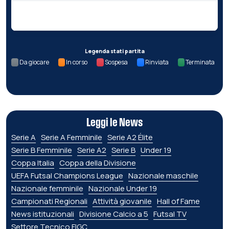
Nessun dato per questa giornata.
Legenda stati partita
Da giocare
In corso
Sospesa
Rinviata
Terminata
Leggi le News
Serie A
Serie A Femminile
Serie A2 Élite
Serie B Femminile
Serie A2
Serie B
Under 19
Coppa Italia
Coppa della Divisione
UEFA Futsal Champions League
Nazionale maschile
Nazionale femminile
Nazionale Under 19
Campionati Regionali
Attività giovanile
Hall of Fame
News istituzionali
Divisione Calcio a 5
Futsal TV
Settore Tecnico FIGC