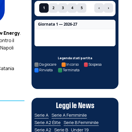
1
2
3
4
5
‹
›
Giornata 1 — 2026-27
w Energy
.
Nessun dato per questa giornata.
ntro il
-Napoli
Legenda stati partita
Da giocare
In corso
Sospesa
Catania
Rinviata
Terminata
Leggi le News
Serie A
Serie A Femminile
Serie A2 Élite
Serie B Femminile
Serie A2
Serie B
Under 19