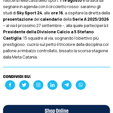
nascerà nella casa dello sport. Il
19 agosto
è la data da
segnare in agenda con il circoletto rosso: saranno gli
studi di
Sky Sport 24
, alle
ore 16
, a ospitare la diretta della
presentazione
del
calendario
della
Serie A 2025/2026
– al via il prossimo 27 settembre -, alla quale parteciperà il
Presidente della Divisione Calcio a 5 Stefano
Castiglia
. 15 squadre al via, sognando l’obiettivo più
prestigioso: cucirsi sul petto il tricolore della disciplina col
pallone a rimbalzo controllato, bissato la scorsa stagione
dalla Meta Catania.
CONDIVIDI SU:
Shop Online