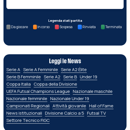
Legenda stati partita
Da giocare
In corso
Sospesa
Rinviata
Terminata
Leggi le News
Serie A
Serie A Femminile
Serie A2 Élite
Serie B Femminile
Serie A2
Serie B
Under 19
Coppa Italia
Coppa della Divisione
UEFA Futsal Champions League
Nazionale maschile
Nazionale femminile
Nazionale Under 19
Campionati Regionali
Attività giovanile
Hall of Fame
News istituzionali
Divisione Calcio a 5
Futsal TV
Settore Tecnico FIGC