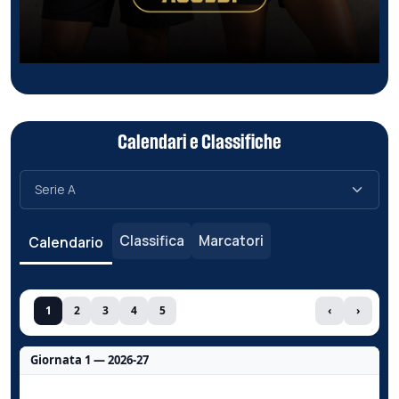
Calendari e Classifiche
Classifica
Marcatori
Calendario
1
2
3
4
5
‹
›
Giornata 1 — 2026-27
Nessun dato per questa giornata.