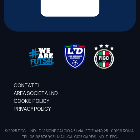
CONTATTI
AREA SOCIETÀ LND
COOKIE POLICY
PRIVACY POLICY
© 2025 FIGC - LND - DIVISIONE CALCIO A 5 | VIALE TIZIANO, 25 - 00196 ROMA |
TEL. 06.98876993 | MAIL: CALCIO5.GARE@LND.IT | PEC: