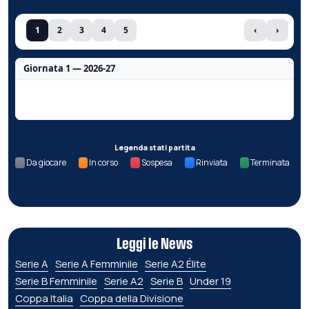
1
2
3
4
5
‹
›
Giornata 1 — 2026-27
Nessun dato per questa giornata.
Legenda stati partita
Da giocare
In corso
Sospesa
Rinviata
Terminata
Leggi le News
Serie A
Serie A Femminile
Serie A2 Élite
Serie B Femminile
Serie A2
Serie B
Under 19
Coppa Italia
Coppa della Divisione