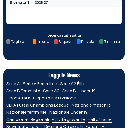
Giornata 1 — 2026-27
Nessun dato per questa giornata.
Legenda stati partita
Da giocare
In corso
Sospesa
Rinviata
Terminata
Leggi le News
Serie A
Serie A Femminile
Serie A2 Élite
Serie B Femminile
Serie A2
Serie B
Under 19
Coppa Italia
Coppa della Divisione
UEFA Futsal Champions League
Nazionale maschile
Nazionale femminile
Nazionale Under 19
Campionati Regionali
Attività giovanile
Hall of Fame
News istituzionali
Divisione Calcio a 5
Futsal TV